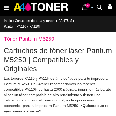
Ir
items
0
Cart
Buscar
al
contenido
Inicio
Cartuchos de tinta y toners
PANTUM
Pantum PA110 / PA110H
Tóner Pantum M5250
Cartuchos de tóner láser Pantum
M5250 | Compatibles y
Originales
Los tóneres PA110 y PA11H están diseñados para tu impresora
Pantum M5250. En A4toner recomendamos los tóneres
compatibles PA110H de hasta 2300 páginas, imprime más barato
al ser un tóner compatible de alto rendimiento y tienen una
calidad igual o mejor al tóner original, es la opción más
económica para tu impresora Pantum M5250.
¿Quieres que te
ayudemos a ahorrar?