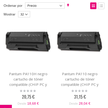
Fijar
Ver
Ordenar por
Dirección
como
Parrilla
List
Mostrar
Descendente
Pantum PA110H negro
Pantum PA110 negro
cartucho de tóner
cartucho de tóner
compatible (CHIP PC y
compatible (CHIP PC y
PD)
PD)
Rating:
Rating:
0%
0%
20,75 €
31,15 €
18,68 €
28,04 €
Desde
Desde