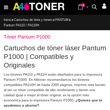
Ir
items
0
Cart
Buscar
al
contenido
Inicio
Cartuchos de tinta y toners
PANTUM
Pantum PA110 / PA110H
Tóner Pantum P1000
Cartuchos de tóner láser Pantum
P1000 | Compatibles y
Originales
Los tóneres PA110 y PA11H están diseñados para tu impresora
Pantum P1000. En A4toner recomendamos los tóneres
compatibles PA110H de hasta 2300 páginas, imprime más barato
al ser un tóner compatible de alto rendimiento y tienen una
calidad igual o mejor al tóner original, es la opción más
económica para tu impresora Pantum P1000.
¿Quieres que te
ayudemos a ahorrar?