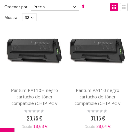
Fijar
Ver
Ordenar por
Dirección
como
Parrilla
List
Mostrar
Descendente
Pantum PA110H negro
Pantum PA110 negro
cartucho de tóner
cartucho de tóner
compatible (CHIP PC y
compatible (CHIP PC y
PD)
PD)
Rating:
Rating:
0%
0%
20,75 €
31,15 €
18,68 €
28,04 €
Desde
Desde