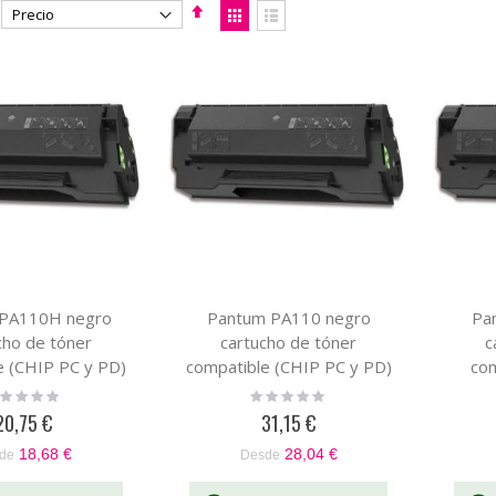
Fijar
Ver
Dirección
como
Parrilla
Lista
Descendente
 PA110H negro
Pantum PA110 negro
Pa
cho de tóner
cartucho de tóner
c
e (CHIP PC y PD)
compatible (CHIP PC y PD)
com
ting:
Rating:
%
0%
20,75 €
31,15 €
18,68 €
28,04 €
de
Desde