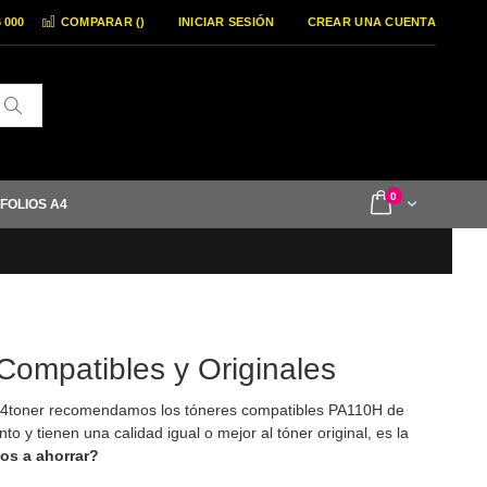
6 000
COMPARAR (
)
INICIAR SESIÓN
CREAR UNA CUENTA
Buscar
items
0
Cart
 FOLIOS A4
Compatibles y Originales
A4toner recomendamos los tóneres compatibles PA110H de
 y tienen una calidad igual o mejor al tóner original, es la
os a ahorrar?