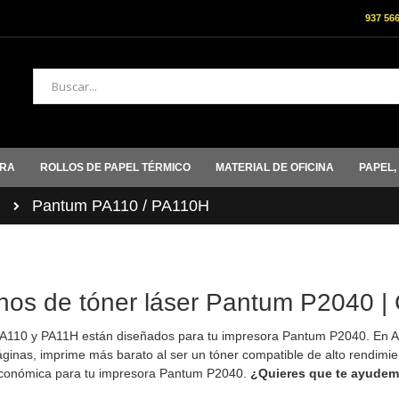
937 56
Buscar
ORA
ROLLOS DE PAPEL TÉRMICO
MATERIAL DE OFICINA
PAPEL,
M
Pantum PA110 / PA110H
hos de tóner láser Pantum P2040 | 
PA110 y PA11H están diseñados para tu impresora Pantum P2040. En 
inas, imprime más barato al ser un tóner compatible de alto rendimiento
conómica para tu impresora Pantum P2040.
¿Quieres que te ayudem