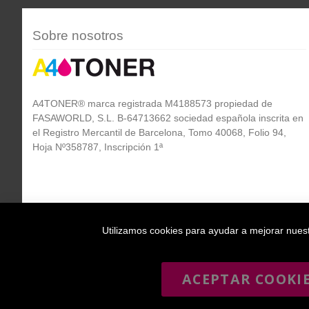
Sobre nosotros
A4TONER® marca registrada M4188573 propiedad de
FASAWORLD, S.L. B-64713662 sociedad española inscrita en
el Registro Mercantil de Barcelona, Tomo 40068, Folio 94,
Hoja Nº358787, Inscripción 1ª
Utilizamos cookies para ayudar a mejorar nuestr
ACEPTAR COOKI