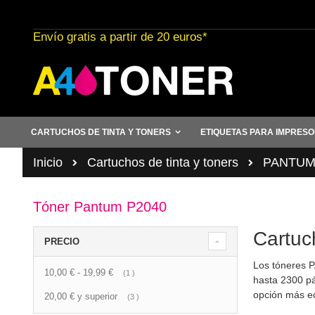
Ir
al
Envío gratis a partir de 20 euros*
contenido
CARTUCHOS DE TINTA Y TONERS
ETIQUETAS PARA IMPRES
Inicio
Cartuchos de tinta y toners
PANTU
Tóner Pantum P2040
Cartuc
PRECIO
Los tóneres 
10,00 €
-
19,99 €
artículo
1
hasta 2300 pág
opción más e
20,00 €
y superior
artículo
3