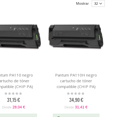
Mostrar
ntum PA110 negro
Pantum PA110H negro
artucho de tóner
cartucho de tóner
patible (CHIP PA)
compatible (CHIP PA)
Rating:
Rating:
0%
0%
31,15 €
34,90 €
28,04 €
31,41 €
Desde
Desde