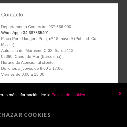
Contacto
Departamento Comercial: 937 566 000
WhatsApp +34 687565401
Plaça Pere Llauger i Prim, nº 18, nave 9 (Pol. Ind. Can
Misser)
Autopista del Maresme C-32, Salida 113
08360, Canet de Mar (Barcelona)
Horario de Atención al cliente:
De lunes a jueves de 8:00 a 17:00,
Viernes de 8:00 a 15:00
Boletín
etín informativo
Suscribirse
ieres más información, lee la
Política de cookies
informativo
Ce
He leído y acepto la
política de privacidad
CHAZAR COOKIES
Copyright 2007-2025 - A4toner®