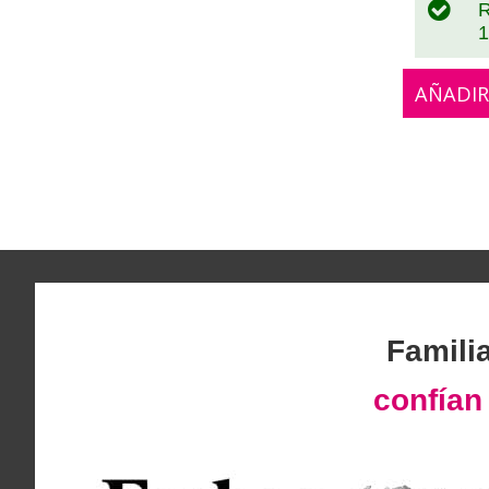
R
1
AÑADIR
Famili
confía