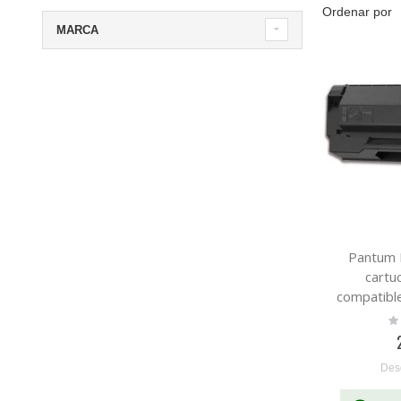
Ordenar por
MARCA
Pantum
cartu
compatibl
Ra
0
Des