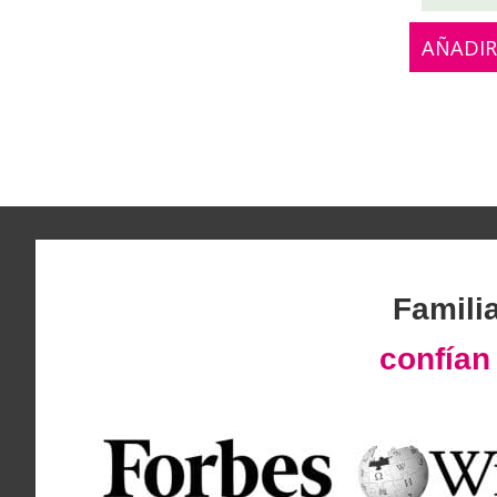
AÑADIR
Famili
confía