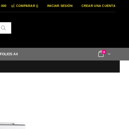
6 000
COMPARAR (
)
INICIAR SESIÓN
CREAR UNA CUENTA
Buscar
items
0
Cart
 FOLIOS A4