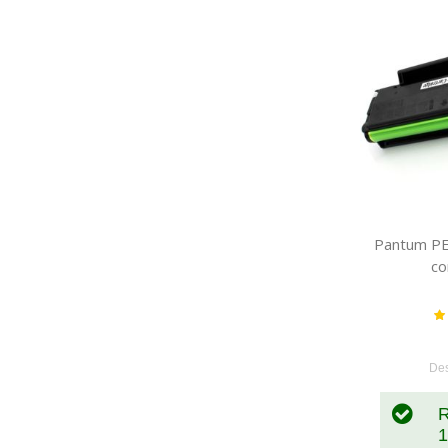
Pantum PE
co
Va
De
R
1