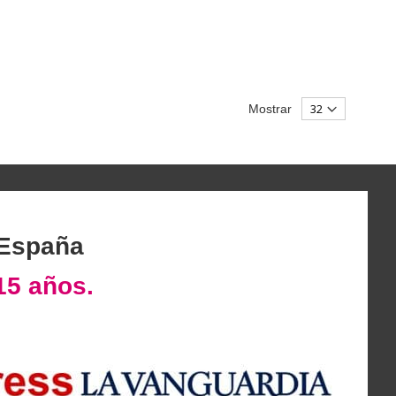
Mostrar
 España
15 años.