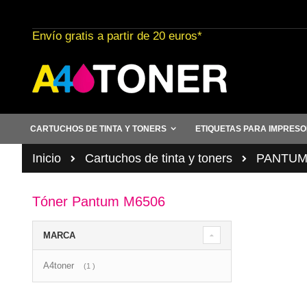
Ir
al
Envío gratis a partir de 20 euros*
contenido
CARTUCHOS DE TINTA Y TONERS
ETIQUETAS PARA IMPRES
Inicio
Cartuchos de tinta y toners
PANTU
Tóner Pantum M6506
MARCA
A4toner
artículo
1