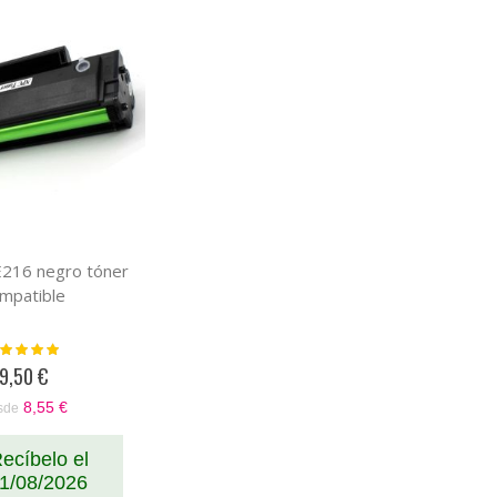
Descendente
216 negro tóner
mpatible
loración:
100%
9,50 €
8,55 €
sde
ecíbelo el
1/08/2026