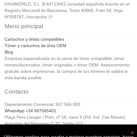
FASAWORLD, S.L. B-64713662 sociedad española inscrita en el
Registro Mercantil de Barcelona, Tomo 40068, Folio 94, Hoja
Nº358787, Inscripción 1ª
Menú principal
Cartuchos y tintas compatibles
Tóner y cartuchos de tinta OEM
Blog
Empresa especializada en la venta de tóner compatible, tóner
remanufacturados, tóner originales o tóner OEM. Asesoramiento
gratuito sobre impresoras, la compra de tus tóneres te saldrá lo
más barata posible.
Contacto
Departamento Comercial: 937 566 000
WhatsApp +34 687565401
Plaça Pere Llauger i Prim, nº 18, nave 9 (Pol. Ind. Can Misser)
Autopista del Maresme C-32, Salida 113
08360, Canet de Mar (Barcelona)
Horario de Atención al cliente:
Utilizamos cookies para ayudar a mejorar nuestros servicios, hacer