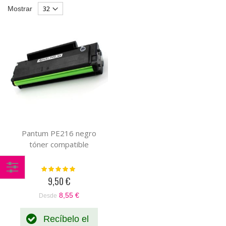
Parrilla
List
Mostrar
Descendente
Pantum PE216 negro
tóner compatible
Valoración:
100%
9,50 €
Comprar
por
8,55 €
Desde
Recíbelo el