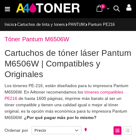
Ir
items
0
Cart
Buscar
al
contenido
Inicio
Cartuchos de tinta y toners
PANTUM
Pantum PE216
Tóner Pantum M6506W
Cartuchos de tóner láser Pantum
M6506W | Compatibles y
Originales
Los tóneres PE-216, están diseñados para tu impresora Pantum
M6506W. En A4toner recomendamos los
tóneres compatibles
PE216
de hasta 1600 páginas, imprime más barato al ser un
tóner compatible y tienen una calidad igual o mejor al tóner
original, es la opción más económica para tu impresora Pantum
M6506W.
¿Por qué pagar más por lo mismo?
Fijar
Ver
Ordenar por
Dirección
como