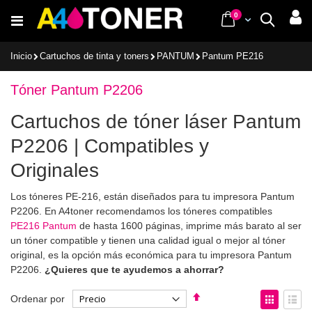
Ir
items
0
Cart
Buscar
al
contenido
Inicio
Cartuchos de tinta y toners
PANTUM
Pantum PE216
Tóner Pantum P2206
Cartuchos de tóner láser Pantum
P2206 | Compatibles y
Originales
Los tóneres PE-216, están diseñados para tu impresora Pantum
P2206. En A4toner recomendamos los tóneres compatibles
PE216 Pantum
de hasta 1600 páginas, imprime más barato al ser
un tóner compatible y tienen una calidad igual o mejor al tóner
original, es la opción más económica para tu impresora Pantum
P2206.
¿Quieres que te ayudemos a ahorrar?
Fijar
Ver
Ordenar por
Dirección
como