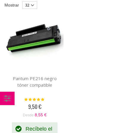
Parrilla
List
Mostrar
Descendente
Pantum PE216 negro
tóner compatible
Valoración:
100%
9,50 €
Comprar
por
8,55 €
Desde
Recíbelo el