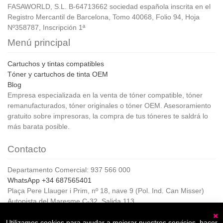
FASAWORLD, S.L. B-64713662 sociedad española inscrita en el
Registro Mercantil de Barcelona, Tomo 40068, Folio 94, Hoja
Nº358787, Inscripción 1ª
Menú principal
Cartuchos y tintas compatibles
Tóner y cartuchos de tinta OEM
Blog
Empresa especializada en la venta de tóner compatible, tóner
remanufacturados, tóner originales o tóner OEM. Asesoramiento
gratuito sobre impresoras, la compra de tus tóneres te saldrá lo
más barata posible.
Contacto
Departamento Comercial: 937 566 000
WhatsApp +34 687565401
Plaça Pere Llauger i Prim, nº 18, nave 9 (Pol. Ind. Can Misser)
Autopista del Maresme C-32, Salida 113
08360, Canet de Mar (Barcelona)
Horario de Atención al cliente:
Utilizamos cookies para ayudar a mejorar nuestros servicios, hacer