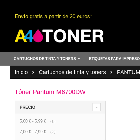
Ir
al
Envío gratis a partir de 20 euros*
contenido
CARTUCHOS DE TINTA Y TONERS
ETIQUETAS PARA IMPRES
Inicio
Cartuchos de tinta y toners
PANTU
Tóner Pantum M6700DW
PRECIO
5,00 €
-
5,99 €
artículo
1
7,00 €
-
7,99 €
artículo
2