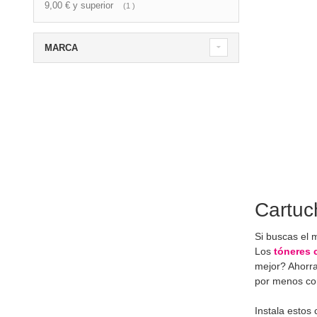
9,00 €
y superior
artículo
1
MARCA
Cartuc
Si buscas el 
Los
tóneres 
mejor? Ahorra
por menos co
Instala estos