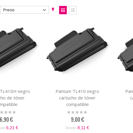
Fijar
Ver
Dirección
como
Parrilla
Lista
Descendente
 TL410H negro
Pantum TL410 negro
Pan
cho de tóner
cartucho de tóner
c
mpatible
compatible
ting:
Rating:
%
0%
6,90 €
9,00 €
6,21 €
8,11 €
sde
Desde