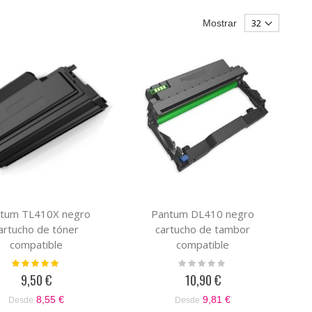
Mostrar
tum TL410X negro
Pantum DL410 negro
artucho de tóner
cartucho de tambor
compatible
compatible
Valoración:
Rating:
100%
0%
9,50 €
10,90 €
8,55 €
9,81 €
Desde
Desde