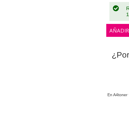
R
1
AÑADIR
¿Por
En A4toner 