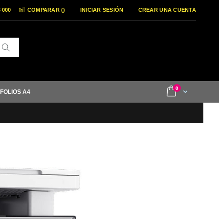
6 000
COMPARAR (
)
INICIAR SESIÓN
CREAR UNA CUENTA
Buscar
items
0
Cart
 FOLIOS A4