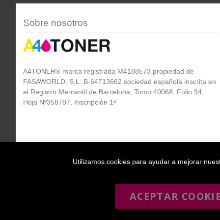
Sobre nosotros
A4TONER® marca registrada M4188573 propiedad de
FASAWORLD, S.L. B-64713662 sociedad española inscrita en
el Registro Mercantil de Barcelona, Tomo 40068, Folio 94,
Hoja Nº358787, Inscripción 1ª
Utilizamos cookies para ayudar a mejorar nuestr
ACEPTAR COOKI