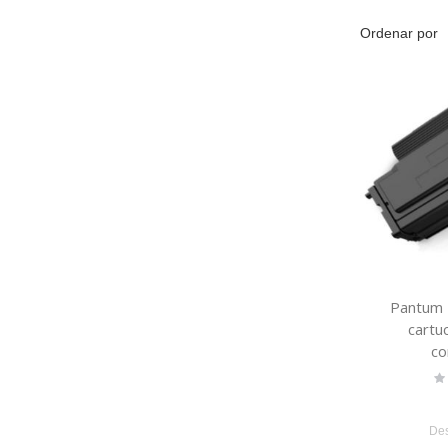
Ordenar por
Pantum
cartu
co
Ra
0
De