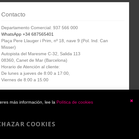
Contacto
Departamento Comercial: 937 566 000
WhatsApp +34 687565401
Plaça Pere Llauger i Prim, nº 18, nave 9 (Pol. Ind. Can
Misser)
Autopista del Maresme C-32, Salida 113
08360, Canet de Mar (Barcelona)
Horario de Atención al cliente:
De lunes a jueves de 8:00 a 17:00,
Viernes de 8:00 a 15:00
Boletín
etín informativo
Suscribirse
ieres más información, lee la
Política de cookies
informativo
Ce
He leído y acepto la
política de privacidad
CHAZAR COOKIES
Copyright 2007-2025 - A4toner®