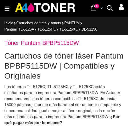
Ir
items
0
Cart
Buscar
al
contenido
Inicio
Cartuchos de tinta y toners
PANTUM
Pantum TL-5125A / TL-5125HC / TL-5125XC / DL-5125C
Tóner Pantum BPBP5115DW
Cartuchos de tóner láser Pantum
BPBP5115DW | Compatibles y
Originales
Los tóneres TL-5125C, TL-5125HC y TL-5125XC están
diseñados para tu impresora Pantum BPBP5115DW. En A4toner
recomendamos los tóneres compatibles TL-5125XC de hasta
15000 páginas, imprime más barato al ser un tóner compatible y
tienen una calidad igual o mejor al tóner original, es la opción
más económica para tu impresora Pantum BPBP5115DW.
¿Por
qué pagar más por lo mismo?