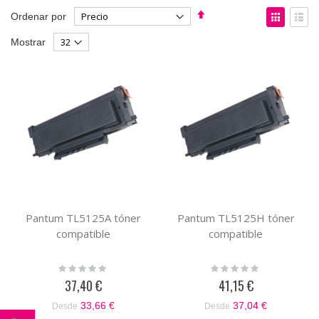
Fijar
Ver
Ordenar por
Dirección
como
Parrilla
List
Mostrar
Descendente
Pantum TL5125A tóner
Pantum TL5125H tóner
compatible
compatible
Rating:
Rating:
0%
0%
37,40 €
41,15 €
33,66 €
37,04 €
Desde
Desde