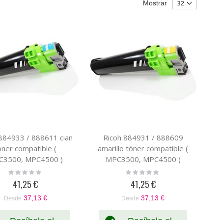
Mostrar
884933 / 888611 cian
Ricoh 884931 / 888609
óner compatible (
amarillo tóner compatible (
C3500, MPC4500 )
MPC3500, MPC4500 )
Rating:
Rating:
0%
0%
41,25 €
41,25 €
37,13 €
37,13 €
Desde
Desde