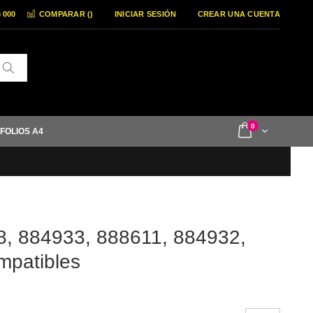
6 000
COMPARAR (
)
INICIAR SESIÓN
CREAR UNA CUENTA
Buscar
items
0
Cart
 FOLIOS A4
8, 884933, 888611, 884932,
mpatibles