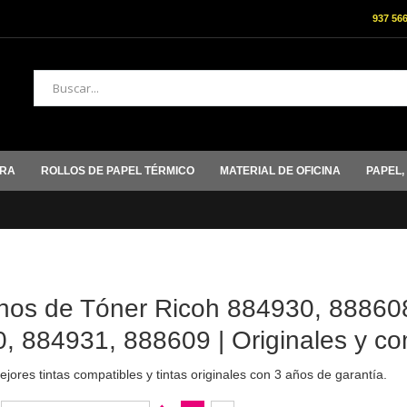
937 56
Buscar
ORA
ROLLOS DE PAPEL TÉRMICO
MATERIAL DE OFICINA
PAPEL,
hos de Tóner Ricoh 884930, 88860
, 884931, 888609 | Originales y co
jores tintas compatibles y tintas originales con 3 años de garantía.