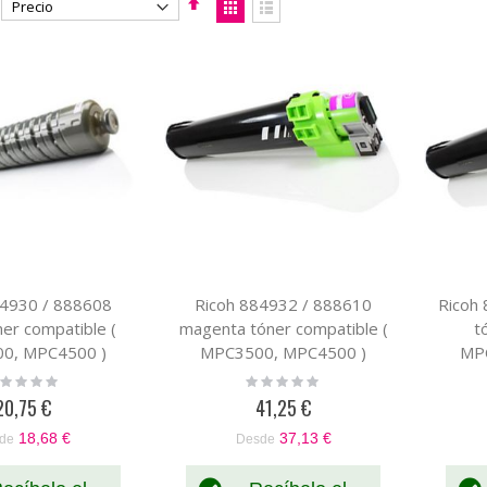
Fijar
Ver
Dirección
como
Parrilla
Lista
Descendente
84930 / 888608
Ricoh 884932 / 888610
Ricoh 
er compatible (
magenta tóner compatible (
t
0, MPC4500 )
MPC3500, MPC4500 )
MP
ting:
Rating:
%
0%
20,75 €
41,25 €
18,68 €
37,13 €
de
Desde