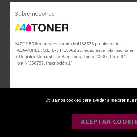
Sobre nosotros
A4TONER® marca registrada M4188573 propiedad de
FASAWORLD, S.L. B-64713662 sociedad española inscrita en
el Registro Mercantil de Barcelona, Tomo 40068, Folio 94,
Hoja Nº358787, Inscripción 1ª
Utilizamos cookies para ayudar a mejorar nuestr
ACEPTAR COOKI