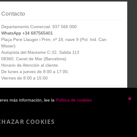
Contacto
Departamento Comercial: 937 566 000
WhatsApp +34 687565401
Plaça Pere Llauger i Prim, nº 18, nave 9 (Pol. Ind. Can
Misser)
Autopista del Maresme C-32, Salida 113
08360, Canet de Mar (Barcelona)
Horario de Atención al cliente:
De lunes a jueves de 8:00 a 17:00,
Viernes de 8:00 a 15:00
Boletín
etín informativo
Suscribirse
ieres más información, lee la
Política de cookies
informativo
Ce
He leído y acepto la
política de privacidad
CHAZAR COOKIES
Copyright 2007-2025 - A4toner®