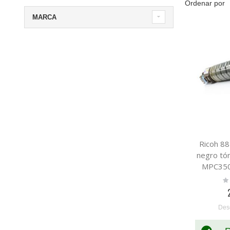
Ordenar por
MARCA
Ricoh 8
negro tón
MPC350
Ra
0
Des