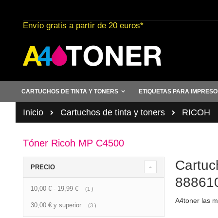
Ir
al
Envío gratis a partir de 20 euros*
contenido
CARTUCHOS DE TINTA Y TONERS
ETIQUETAS PARA IMPRES
Inicio
Cartuchos de tinta y toners
RICOH
Tóner Ricoh MP C4500
Cartuc
PRECIO
888610
10,00 €
-
19,99 €
artículo
1
A4toner las me
30,00 €
y superior
artículo
3