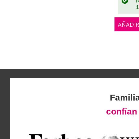
R
1
AÑADIR
Famili
confía