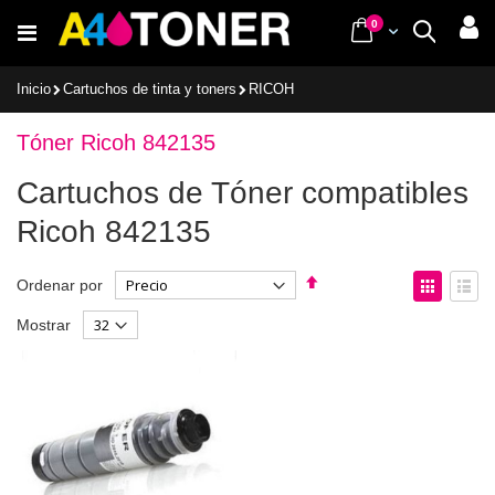
Ir
items
0
Cart
Buscar
al
contenido
Inicio
Cartuchos de tinta y toners
RICOH
Tóner Ricoh 842135
Cartuchos de Tóner compatibles
Ricoh 842135
Fijar
Ver
Ordenar por
Dirección
como
Parrilla
List
Mostrar
Descendente