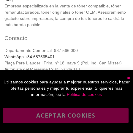
Empresa especializada en la venta de tóner compatible, tóner
remanufacturados, tóner originales o tóner OEM. Asesoramiento
gratuito sobre impresoras, la compra de tus tóneres te saldrá lo
más barata posible.
Contacto
Departamento Comercial: 937 566 000
WhatsApp +34 687565401
Plaça Pere Llauger i Prim, nº 18, nave 9 (Pol. Ind. Can Misser)
Autopista del Maresme C-32, Salida 113
08360, Canet de Mar (Barcelona)
Horario de Atención al cliente:
Utilizamos cookies para ayudar a mejorar nuestros servicios, hacer
C
De lunes a jueves de 8:00 a 17:00,
ofertas personales y mejorar tu experiencia. Si quieres más
Viernes de 8:00 a 15:00
información, lee la
Política de cookies
ACEPTAR COOKIES
Boletín
Suscribirse
informativo