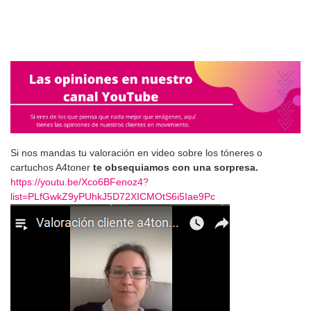
Si nos mandas tu valoración en video sobre los tóneres o
cartuchos A4toner
te obsequiamos con una sorpresa.
https://youtu.be/Xco6BFenoz4?
list=PLfGwkZ9yPUhkJ5D72XICMOtS6i5Iae9Pc