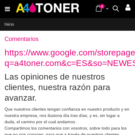
Ir
items
0
Cart
Buscar
al
contenido
Inicio
Comentarios
https://www.google.com/storepag
q=a4toner.com&c=ES&so=NEWES
Las opiniones de nuestros
clientes, nuestra razón para
avanzar.
Que nuestros clientes tengan confianza en nuestro producto y en
nuestra empresa, nos ilusiona día tras días, y es, sin lugar a
duda, el camino por el cual andamos.
Compartimos los comentarios con vosotros, sobre todo para los
que no nos conocen, para que a través de nuestros clientes,