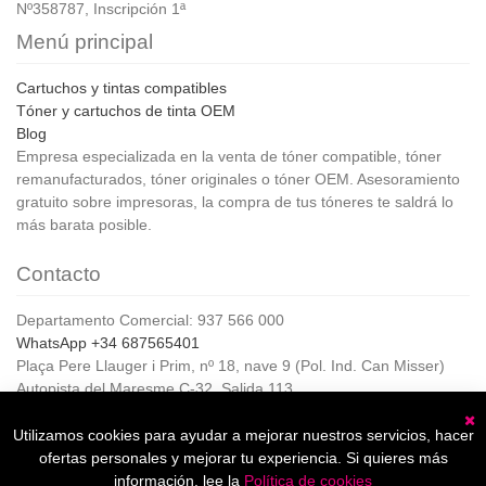
Nº358787, Inscripción 1ª
Menú principal
Cartuchos y tintas compatibles
Tóner y cartuchos de tinta OEM
Blog
Empresa especializada en la venta de tóner compatible, tóner
remanufacturados, tóner originales o tóner OEM. Asesoramiento
gratuito sobre impresoras, la compra de tus tóneres te saldrá lo
más barata posible.
Contacto
Departamento Comercial: 937 566 000
WhatsApp +34 687565401
Plaça Pere Llauger i Prim, nº 18, nave 9 (Pol. Ind. Can Misser)
Autopista del Maresme C-32, Salida 113
08360, Canet de Mar (Barcelona)
Horario de Atención al cliente:
Utilizamos cookies para ayudar a mejorar nuestros servicios, hacer
C
De lunes a jueves de 8:00 a 17:00,
ofertas personales y mejorar tu experiencia. Si quieres más
Viernes de 8:00 a 15:00
información, lee la
Política de cookies