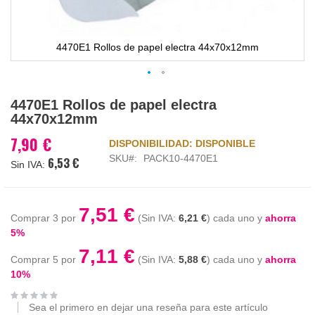
4470E1 Rollos de papel electra 44x70x12mm
Saltar
4470E1 Rollos de papel electra
al
44x70x12mm
comienzo
de
7,90 €
DISPONIBILIDAD:
DISPONIBLE
la
SKU
PACK10-4470E1
6,53 €
galería
de
imágenes
7,51 €
Comprar 3 por
6,21 €
cada uno y
ahorra
5
%
7,11 €
Comprar 5 por
5,88 €
cada uno y
ahorra
10
%
Sea el primero en dejar una reseña para este artículo