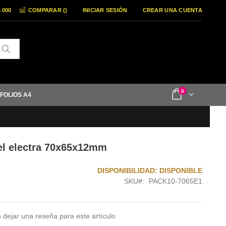
6 000
COMPARAR (
)
INICIAR SESIÓN
CREAR UNA CUENTA
Buscar
items
0
Cart
 FOLIOS A4
el electra 70x65x12mm
DISPONIBILIDAD:
DISPONIBLE
SKU
PACK10-7065E1
 dejar una reseña para este artículo