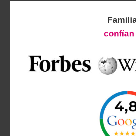
Famili
confía