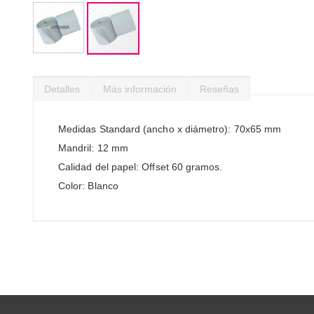
Saltar
al
Detalles
Más información
Reseñas
comienzo
de
la
Medidas Standard (ancho x diámetro): 70x65 mm
galería
Mandril: 12 mm
de
imágenes
Calidad del papel: Offset 60 gramos.
Color: Blanco