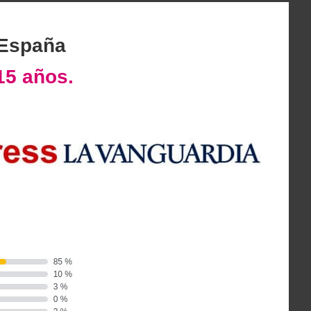
 España
15 años.