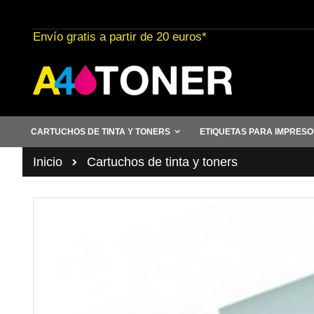
Ir
al
Envío gratis a partir de 20 euros*
contenido
CARTUCHOS DE TINTA Y TONERS
ETIQUETAS PARA IMPRES
Inicio
Cartuchos de tinta y toners
Saltar
al
final
de
la
galería
de
imágenes