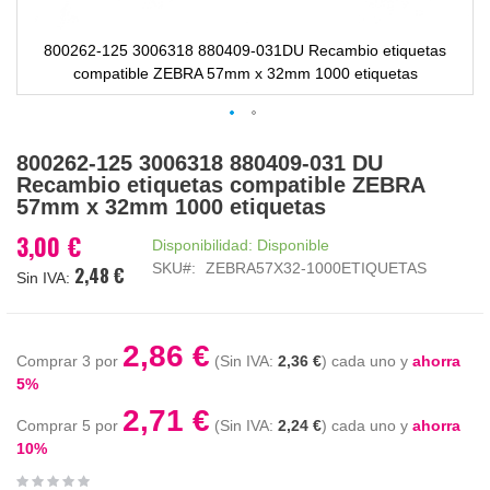
800262-125 3006318 880409-031DU Recambio etiquetas
compatible ZEBRA 57mm x 32mm 1000 etiquetas
Saltar
800262-125 3006318 880409-031 DU
al
Recambio etiquetas compatible ZEBRA
comienzo
57mm x 32mm 1000 etiquetas
de
la
3,00 €
Disponibilidad:
Disponible
galería
SKU
ZEBRA57X32-1000ETIQUETAS
2,48 €
de
imágenes
2,86 €
Comprar 3 por
2,36 €
cada uno y
ahorra
5
%
2,71 €
Comprar 5 por
2,24 €
cada uno y
ahorra
10
%