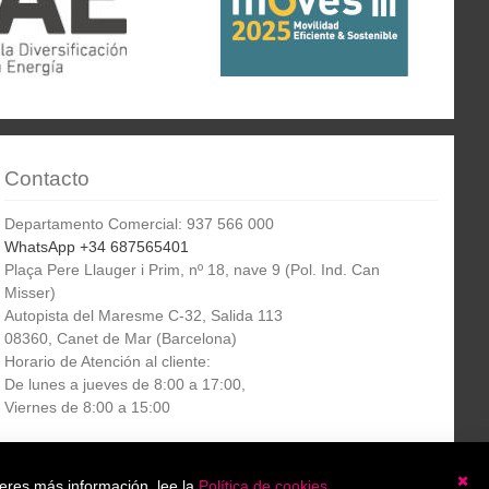
Contacto
Departamento Comercial: 937 566 000
WhatsApp +34 687565401
Plaça Pere Llauger i Prim, nº 18, nave 9 (Pol. Ind. Can
Misser)
Autopista del Maresme C-32, Salida 113
08360, Canet de Mar (Barcelona)
Horario de Atención al cliente:
De lunes a jueves de 8:00 a 17:00,
Viernes de 8:00 a 15:00
Boletín
etín informativo
Suscribirse
ieres más información, lee la
Política de cookies