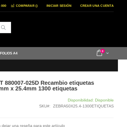
6 000
COMPARAR (
)
INICIAR SESIÓN
CREAR UNA CUENTA
Buscar
items
0
Cart
 FOLIOS A4
T 880007-025D Recambio etiquetas
mm x 25.4mm 1300 etiquetas
Disponibilidad:
Disponible
SKU
ZEBRA50X25.4-1300ETIQUETAS
 dejar una reseña para este artículo