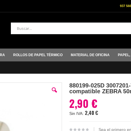
937 56
Buscar
ORA
ROLLOS DE PAPEL TÉRMICO
MATERIAL DE OFICINA
PAPEL,
880199-025D 3007201-
compatible ZEBRA 50
2,90 €
2,40 €
Sea el primero en