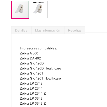
Saltar
al
Detalles
Más información
Reseñas
comienzo
de
la
galería
Impresoras compatibles:
de
Zebra A 300
imágenes
Zebra DA 402
Zebra GK 420D
Zebra GK 420D Healthcare
Zebra GK 420T
Zebra GK 420T Healthcare
Zebra LP 2742
Zebra LP 2844
Zebra LP 2844-Z
Zebra LP 3842
Zebra LP 3842-Z