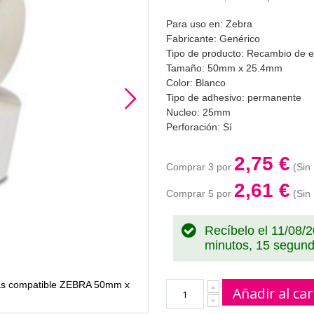
Para uso en: Zebra
Fabricante: Genérico
Tipo de producto: Recambio de e
Tamaño: 50mm x 25.4mm
Color: Blanco
Tipo de adhesivo: permanente
Nucleo: 25mm
Perforación: Sí
2,75 €
Comprar 3 por
2,61 €
Comprar 5 por
Recíbelo el 11/08/
minutos, 14 segun
as compatible ZEBRA 50mm x
880199-025D 3007201-T 880007
Añadir al car