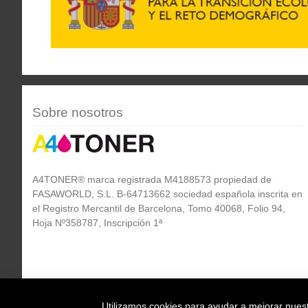
Sobre nosotros
A4TONER® marca registrada M4188573 propiedad de
FASAWORLD, S.L. B-64713662 sociedad española inscrita en
el Registro Mercantil de Barcelona, Tomo 40068, Folio 94,
Hoja Nº358787, Inscripción 1ª
Utilizamos cookies para ayudar a mejorar nuestr