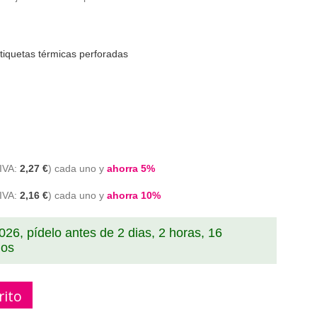
tiquetas térmicas perforadas
2,27 €
cada uno y
ahorra
5
%
2,16 €
cada uno y
ahorra
10
%
2026, pídelo antes de
2 dias, 2 horas, 16
dos
-025D Recambio etiquetas compatible ZEBRA 50mm x
rito
25.4mm 1300 etiquetas