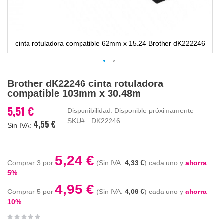
cinta rotuladora compatible 62mm x 15.24 Brother dK222246
Saltar
Brother dK22246 cinta rotuladora
al
compatible 103mm x 30.48m
comienzo
de
5,51 €
Disponibilidad:
Disponible próximamente
la
SKU
DK22246
4,55 €
galería
de
imágenes
5,24 €
Comprar 3 por
4,33 €
cada uno y
ahorra
5
%
4,95 €
Comprar 5 por
4,09 €
cada uno y
ahorra
10
%