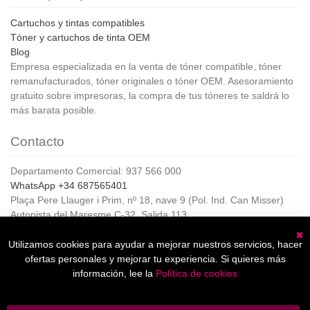
Cartuchos y tintas compatibles
Tóner y cartuchos de tinta OEM
Blog
Empresa especializada en la venta de tóner compatible, tóner
remanufacturados, tóner originales o tóner OEM. Asesoramiento
gratuito sobre impresoras, la compra de tus tóneres te saldrá lo
más barata posible.
Contacto
Departamento Comercial: 937 566 000
WhatsApp +34 687565401
Plaça Pere Llauger i Prim, nº 18, nave 9 (Pol. Ind. Can Misser)
Autopista del Maresme C-32, Salida 113
08360, Canet de Mar (Barcelona)
Horario de Atención al cliente:
Utilizamos cookies para ayudar a mejorar nuestros servicios, hacer
C
De lunes a jueves de 8:00 a 17:00,
ofertas personales y mejorar tu experiencia. Si quieres más
Viernes de 8:00 a 15:00
información, lee la
Política de cookies