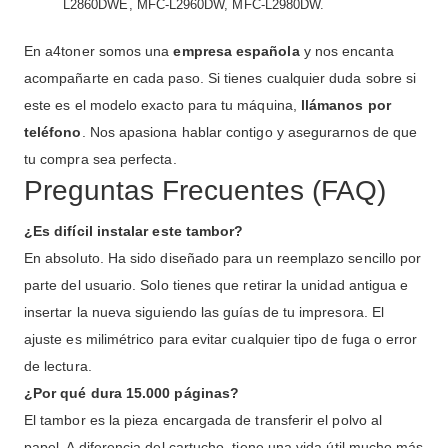
L2860DWE, MFC-L2960DW, MFC-L2980DW.
En a4toner somos una
empresa española
y nos encanta
acompañarte en cada paso. Si tienes cualquier duda sobre si
este es el modelo exacto para tu máquina,
llámanos por
teléfono
. Nos apasiona hablar contigo y asegurarnos de que
tu compra sea perfecta.
Preguntas Frecuentes (FAQ)
¿Es difícil instalar este tambor?
En absoluto. Ha sido diseñado para un reemplazo sencillo por
parte del usuario. Solo tienes que retirar la unidad antigua e
insertar la nueva siguiendo las guías de tu impresora. El
ajuste es milimétrico para evitar cualquier tipo de fuga o error
de lectura.
¿Por qué dura 15.000 páginas?
El tambor es la pieza encargada de transferir el polvo al
papel. A diferencia del cartucho, tiene una vida útil mucho más