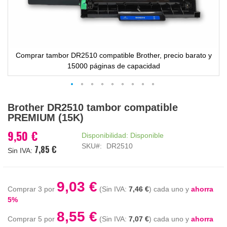
Comprar tambor DR2510 compatible Brother, precio barato y
15000 páginas de capacidad
Saltar
Brother DR2510 tambor compatible
al
PREMIUM (15K)
comienzo
de
9,50 €
Disponibilidad:
Disponible
la
SKU
DR2510
7,85 €
galería
de
imágenes
9,03 €
Comprar 3 por
7,46 €
cada uno y
ahorra
5
%
8,55 €
Comprar 5 por
7,07 €
cada uno y
ahorra