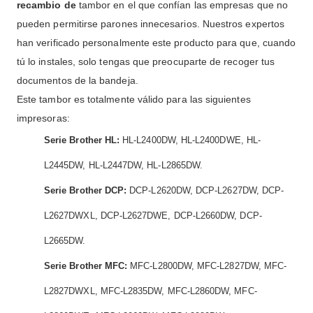
recambio de
tambor en el que confían las empresas que no
pueden permitirse parones innecesarios. Nuestros expertos
han verificado personalmente este producto para que, cuando
tú lo instales, solo tengas que preocuparte de recoger tus
documentos de la bandeja.
Este tambor es totalmente válido para las siguientes
impresoras:
Serie Brother HL:
HL-L2400DW, HL-L2400DWE, HL-
L2445DW, HL-L2447DW, HL-L2865DW.
Serie Brother DCP:
DCP-L2620DW, DCP-L2627DW, DCP-
L2627DWXL, DCP-L2627DWE, DCP-L2660DW, DCP-
L2665DW.
Serie Brother MFC:
MFC-L2800DW, MFC-L2827DW, MFC-
L2827DWXL, MFC-L2835DW, MFC-L2860DW, MFC-