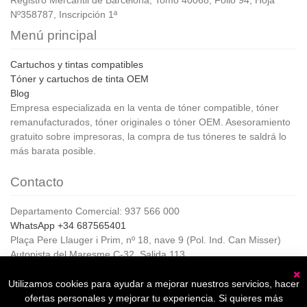
Registro Mercantil de Barcelona, Tomo 40068, Folio 94, Hoja
Nº358787, Inscripción 1ª
Menú principal
Cartuchos y tintas compatibles
Tóner y cartuchos de tinta OEM
Blog
Empresa especializada en la venta de tóner compatible, tóner
remanufacturados, tóner originales o tóner OEM. Asesoramiento
gratuito sobre impresoras, la compra de tus tóneres te saldrá lo
más barata posible.
Contacto
Departamento Comercial: 937 566 000
WhatsApp +34 687565401
Plaça Pere Llauger i Prim, nº 18, nave 9 (Pol. Ind. Can Misser)
Autopista del Maresme C-32, Salida 113
08360, Canet de Mar (Barcelona)
Horario de Atención al cliente:
Utilizamos cookies para ayudar a mejorar nuestros servicios, hacer
C
De lunes a jueves de 8:00 a 17:00,
ofertas personales y mejorar tu experiencia. Si quieres más