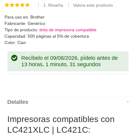
1
Reseña
Valora este producto
Valoración:
100
100
% of
Para uso en: Brother
Fabricante: Genérico
Tipo de producto:
tinta de impresora compatible
Capacidad: 500 páginas al 5% de cobertura
Color: Cian
Recíbelo el 09/08/2026, pídelo antes de
13 horas, 1 minuto, 31 segundos
Detalles
Impresoras compatibles con
LC421XLC | LC421C: