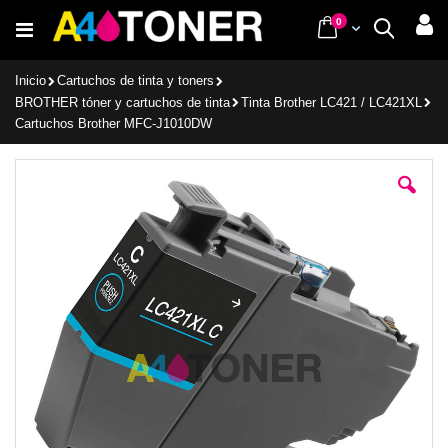
Ir
items
0
Cart
Buscar
al
contenido
Inicio
Cartuchos de tinta y toners
BROTHER tóner y cartuchos de tinta
Tinta Brother LC421 / LC421XL
Cartuchos Brother MFC-J1010DW
Saltar
al
final
de
la
galería
de
imágenes