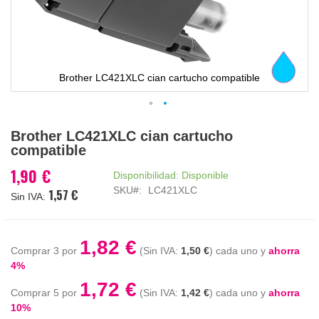
Brother LC421XLC cian cartucho compatible
Saltar
Brother LC421XLC cian cartucho
al
compatible
comienzo
de
1,90 €
Disponibilidad:
Disponible
la
SKU
LC421XLC
1,57 €
galería
de
imágenes
1,82 €
Comprar 3 por
1,50 €
cada uno y
ahorra
4
%
1,72 €
Comprar 5 por
1,42 €
cada uno y
ahorra
10
%