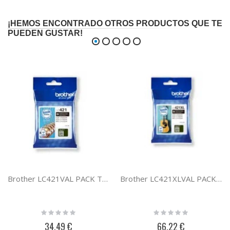
¡HEMOS ENCONTRADO OTROS PRODUCTOS QUE TE
PUEDEN GUSTAR!
Brother LC421VAL PACK TINTA BCYM LC421VAL
Brother LC421XLVAL PACK TINTA XL BCYM LC421XLVAL
Rating:
Rating:
0%
0%
34,49 €
66,22 €