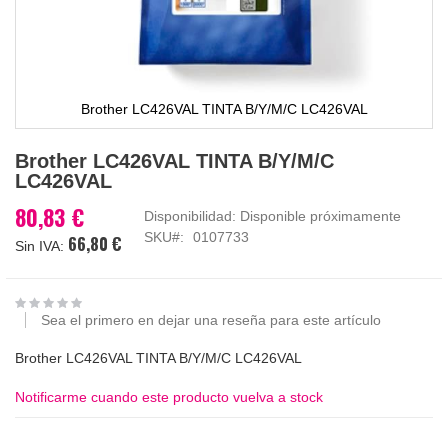
Brother LC426VAL TINTA B/Y/M/C LC426VAL
Saltar
Brother LC426VAL TINTA B/Y/M/C
al
LC426VAL
comienzo
de
80,83 €
Disponibilidad:
Disponible próximamente
la
SKU
0107733
66,80 €
galería
de
imágenes
Sea el primero en dejar una reseña para este artículo
Brother LC426VAL TINTA B/Y/M/C LC426VAL
Notificarme cuando este producto vuelva a stock