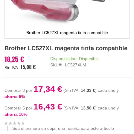
Brother LC527XL magenta tinta compatible
Saltar
Brother LC527XL magenta tinta compatible
al
comienzo
18,25 €
Disponibilidad:
Disponible
de
SKU
LC527XLM
15,08 €
la
galería
de
imágenes
17,34 €
Comprar 3 por
14,33 €
cada uno y
ahorra
5
%
16,43 €
Comprar 5 por
13,58 €
cada uno y
ahorra
10
%
Sea el primero en dejar una reseña para este artículo