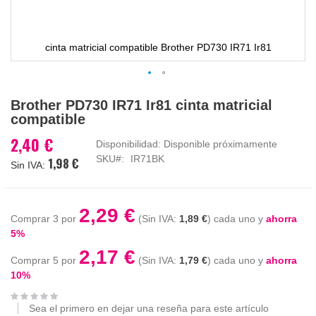
cinta matricial compatible Brother PD730 IR71 Ir81
Saltar
Brother PD730 IR71 Ir81 cinta matricial
al
compatible
comienzo
de
2,40 €
Disponibilidad:
Disponible próximamente
la
SKU
IR71BK
1,98 €
galería
de
imágenes
2,29 €
Comprar 3 por
1,89 €
cada uno y
ahorra
5
%
2,17 €
Comprar 5 por
1,79 €
cada uno y
ahorra
10
%
Sea el primero en dejar una reseña para este artículo