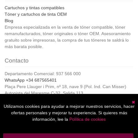
Cartuchos y tintas compatibles
Tóner y cartuchos de tinta OEM
Blog
Empresa especializada en la venta de tóner compatible, tóner
remanufacturados, tóner originales o tóner OEM. Asesoramiento
gratuito sobre impresoras, la compra de tus tóneres te saldrá lo
más barata posible.
Contacto
Departamento Comercial: 937 566 000
WhatsApp +34 687565401
Plaça Pere Llauger i Prim, nº 18, nave 9 (Pol. Ind. Can Misser)
Autopista del Maresme C-32, Salida 113
08360, Canet de Mar (Barcelona)
Horario de Atención al cliente:
Utilizamos cookies para ayudar a mejorar nuestros servicios, hacer
C
De lunes a jueves de 8:00 a 17:00,
ofertas personales y mejorar tu experiencia. Si quieres más
Viernes de 8:00 a 15:00
información, lee la
Política de cookies