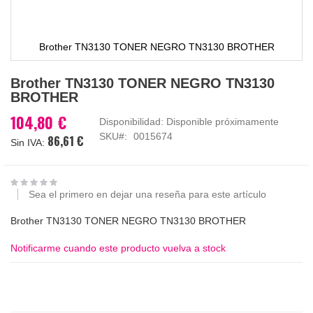
Brother TN3130 TONER NEGRO TN3130 BROTHER
Saltar
Brother TN3130 TONER NEGRO TN3130
al
BROTHER
comienzo
de
104,80 €
Disponibilidad:
Disponible próximamente
la
SKU
0015674
86,61 €
galería
de
imágenes
Sea el primero en dejar una reseña para este artículo
Brother TN3130 TONER NEGRO TN3130 BROTHER
Notificarme cuando este producto vuelva a stock