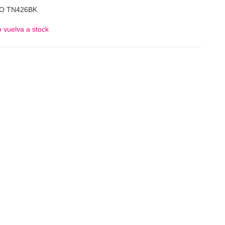
RO TN426BK
 vuelva a stock