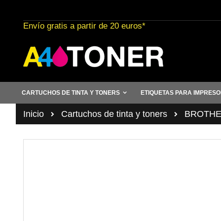
Ir
al
Envío gratis a partir de 20 euros*
contenido
CARTUCHOS DE TINTA Y TONERS
ETIQUETAS PARA IMPRES
Inicio
Cartuchos de tinta y toners
BROTHER 
Saltar
al
final
de
la
galería
de
imágenes