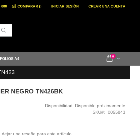
6 000
COMPARAR (
)
INICIAR SESIÓN
CREAR UNA CUENTA
Buscar
items
0
Cart
 FOLIOS A4
 TN423
ONER NEGRO TN426BK
Disponibilidad:
Disponible próximamente
SKU
0055843
 dejar una reseña para este artículo