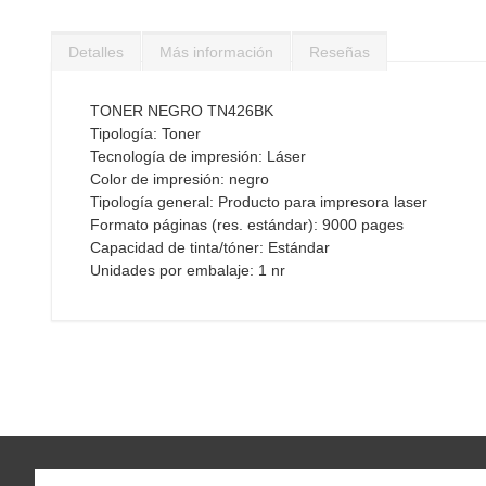
Saltar
al
Detalles
Más información
Reseñas
comienzo
de
la
TONER NEGRO TN426BK
galería
Tipología: Toner
de
Tecnología de impresión: Láser
imágenes
Color de impresión: negro
Tipología general: Producto para impresora laser
Formato páginas (res. estándar): 9000 pages
Capacidad de tinta/tóner: Estándar
Unidades por embalaje: 1 nr