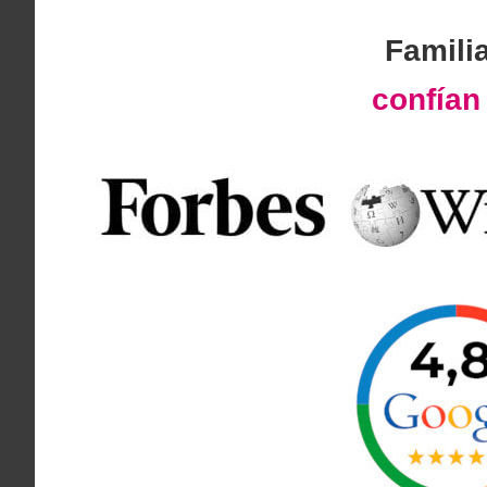
Famili
confía