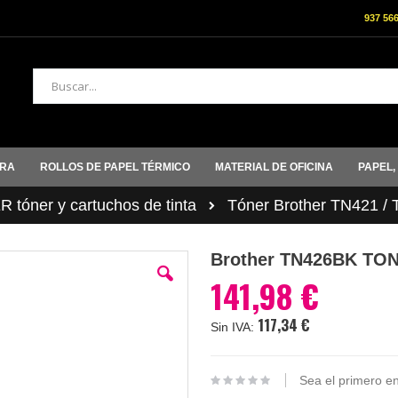
937 56
Buscar
ORA
ROLLOS DE PAPEL TÉRMICO
MATERIAL DE OFICINA
PAPEL,
tóner y cartuchos de tinta
Tóner Brother TN421 /
Brother TN426BK T
141,98 €
117,34 €
Sea el primero en