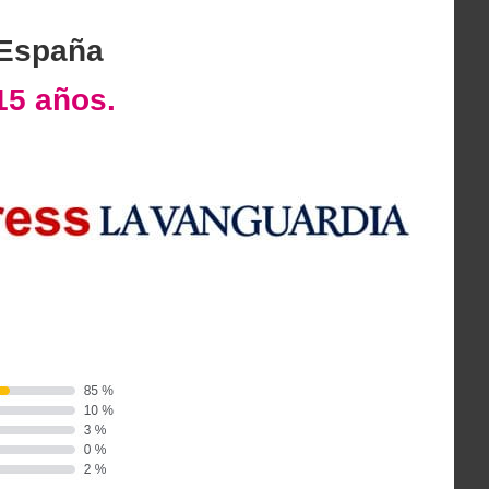
 España
15 años.