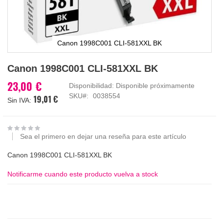
Canon 1998C001 CLI-581XXL BK
Saltar
Canon 1998C001 CLI-581XXL BK
al
comienzo
23,00 €
Disponibilidad:
Disponible próximamente
de
SKU
0038554
19,01 €
la
galería
de
imágenes
Sea el primero en dejar una reseña para este artículo
Canon 1998C001 CLI-581XXL BK
Notificarme cuando este producto vuelva a stock