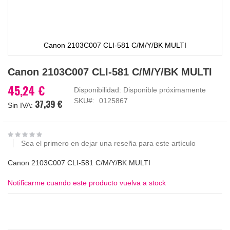
Canon 2103C007 CLI-581 C/M/Y/BK MULTI
Saltar
Canon 2103C007 CLI-581 C/M/Y/BK MULTI
al
comienzo
45,24 €
Disponibilidad:
Disponible próximamente
de
SKU
0125867
37,39 €
la
galería
de
imágenes
Sea el primero en dejar una reseña para este artículo
Canon 2103C007 CLI-581 C/M/Y/BK MULTI
Notificarme cuando este producto vuelva a stock