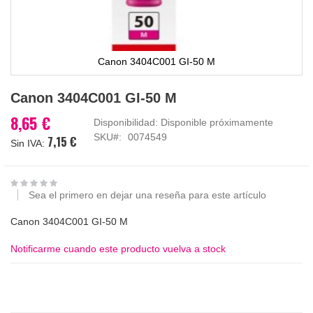
Canon 3404C001 GI-50 M
Saltar
Canon 3404C001 GI-50 M
al
comienzo
8,65 €
Disponibilidad:
Disponible próximamente
de
SKU
0074549
7,15 €
la
galería
de
imágenes
Sea el primero en dejar una reseña para este artículo
Canon 3404C001 GI-50 M
Notificarme cuando este producto vuelva a stock