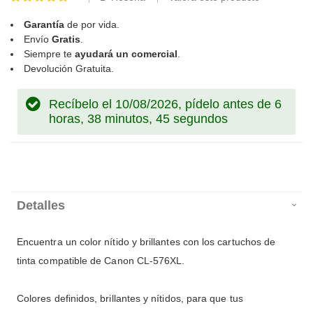
100
100
% of
Garantía
de por vida.
Envío
Gratis
.
Siempre te
ayudará un comercial
.
Devolución Gratuita.
Recíbelo el 10/08/2026, pídelo antes de
6
horas, 38 minutos, 44 segundos
Detalles
Encuentra un color nítido y brillantes con los cartuchos de
tinta compatible de Canon CL-576XL.
Colores definidos, brillantes y nítidos, para que tus