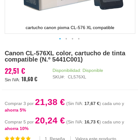
cartucho canon pixma CL-576 XL compatible
Saltar
Canon CL-576XL color, cartucho de tinta
al
compatible (N.º 5441C001)
comienzo
de
22,51 €
Disponibilidad:
Disponible
la
SKU
CL576XL
18,60 €
galería
de
imágenes
21,38 €
Comprar 3 por
17,67 €
cada uno y
ahorra
5
%
20,24 €
Comprar 5 por
16,73 €
cada uno y
ahorra
10
%
1
Reseña
Valora este producto
Valoración: