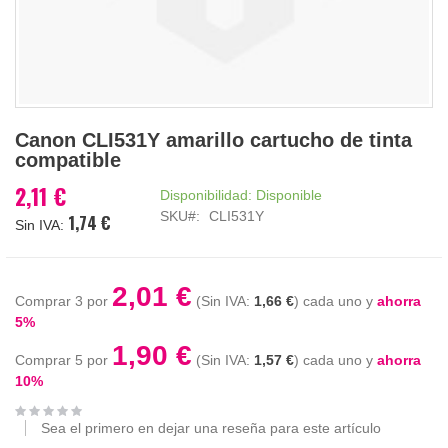
Saltar
Canon CLI531Y amarillo cartucho de tinta
al
compatible
comienzo
de
2,11 €
Disponibilidad:
Disponible
la
SKU
CLI531Y
1,74 €
galería
de
imágenes
2,01 €
Comprar 3 por
1,66 €
cada uno y
ahorra
5
%
1,90 €
Comprar 5 por
1,57 €
cada uno y
ahorra
10
%
Sea el primero en dejar una reseña para este artículo