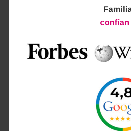
Famili
confía