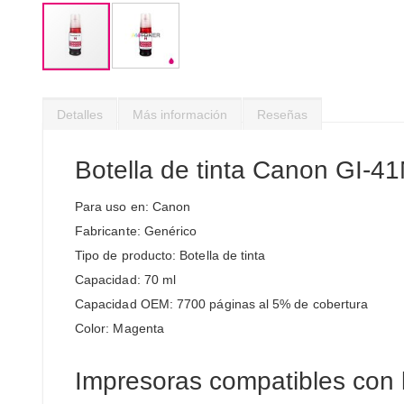
Saltar
al
Detalles
Más información
Reseñas
comienzo
de
la
Botella de tinta Canon GI-
galería
de
Para uso en: Canon
imágenes
Fabricante: Genérico
Tipo de producto: Botella de tinta
Capacidad: 70 ml
Capacidad OEM: 7700 páginas al 5% de cobertura
Color: Magenta
Impresoras compatibles con 