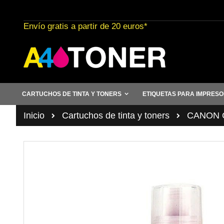
Ir
al
Envío gratis a partir de 20 euros*
contenido
CARTUCHOS DE TINTA Y TONERS
ETIQUETAS PARA IMPRES
Inicio
Cartuchos de tinta y toners
CANON C
Saltar
al
final
de
la
galería
de
imágenes