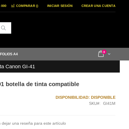
6 000
COMPARAR (
)
INICIAR SESIÓN
CREAR UNA CUENTA
Buscar
items
0
Cart
 FOLIOS A4
nta Canon GI-41
 botella de tinta compatible
DISPONIBILIDAD:
DISPONIBLE
SKU
GI41M
 dejar una reseña para este artículo