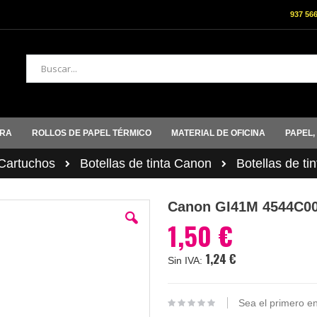
937 56
Buscar
ORA
ROLLOS DE PAPEL TÉRMICO
MATERIAL DE OFICINA
PAPEL,
artuchos
Botellas de tinta Canon
Botellas de ti
Canon GI41M 4544C001
1,50 €
1,24 €
Sea el primero en