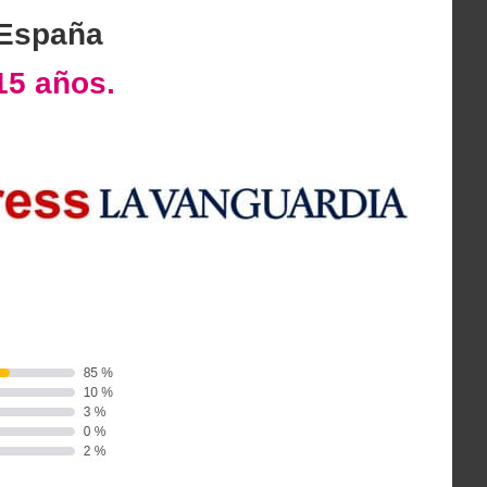
 España
15 años.