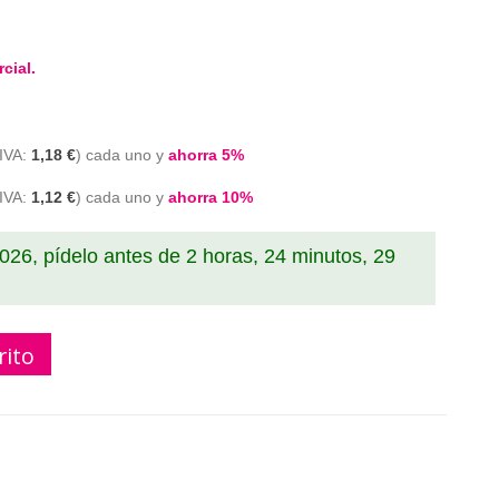
cial.
1,18 €
cada uno y
ahorra
5
%
1,12 €
cada uno y
ahorra
10
%
2026, pídelo antes de
2 horas, 24 minutos, 29
rito
544C001 botella de tinta compatible