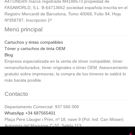
A4TONER® marca registrada M4188573 propiedad de
FASAWORLD, S.L. B-64713662 sociedad española inscrita en el
Registro Mercantil de Barcelona, Tomo 40068, Folio 94, Hoja
Nº358787, Inscripción 1ª
Menú principal
Cartuchos y tintas compatibles
Tóner y cartuchos de tinta OEM
Blog
Empresa especializada en la venta de tóner compatible, tóner
remanufacturados, tóner originales o tóner OEM. Asesoramiento
gratuito sobre impresoras, la compra de tus tóneres te saldrá lo
más barata posible.
Contacto
Departamento Comercial: 937 566 000
WhatsApp +34 687565401
Plaça Pere Llauger i Prim, nº 18, nave 9 (Pol. Ind. Can Misser)
Autopista del Maresme C-32, Salida 113
08360, Canet de Mar (Barcelona)