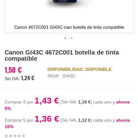
Canon 4672C001 GI43C cian botella de tinta compatible
Saltar
Canon GI43C 4672C001 botella de tinta
al
compatible
comienzo
de
1,50 €
DISPONIBILIDAD:
DISPONIBLE
la
SKU
GI43C
1,24 €
galería
de
imágenes
1,43 €
Comprar 3 por
1,18 €
cada uno y
ahorra
5
%
1,36 €
Comprar 5 por
1,12 €
cada uno y
ahorra
10
%