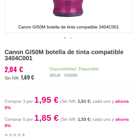
Canon GI50M botella de tinta compatible 3404C001
Saltar
Canon GI50M botella de tinta compatible
al
3404C001
comienzo
de
2,04 €
Disponibilidad:
Disponible
la
SKU
GI50M
1,69 €
galería
de
imágenes
1,95 €
Comprar 3 por
1,61 €
cada uno y
ahorra
5
%
1,85 €
Comprar 5 por
1,53 €
cada uno y
ahorra
9
%