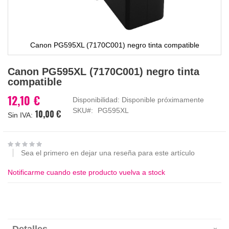
Canon PG595XL (7170C001) negro tinta compatible
Saltar
Canon PG595XL (7170C001) negro tinta
al
compatible
comienzo
de
12,10 €
Disponibilidad:
Disponible próximamente
la
SKU
PG595XL
10,00 €
galería
de
imágenes
Sea el primero en dejar una reseña para este artículo
Notificarme cuando este producto vuelva a stock