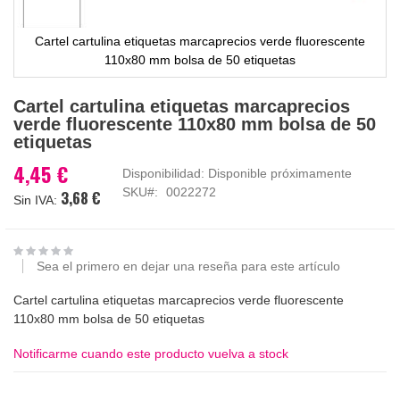
Cartel cartulina etiquetas marcaprecios verde fluorescente
110x80 mm bolsa de 50 etiquetas
Saltar
Cartel cartulina etiquetas marcaprecios
al
verde fluorescente 110x80 mm bolsa de 50
comienzo
etiquetas
de
la
4,45 €
Disponibilidad:
Disponible próximamente
galería
SKU
0022272
3,68 €
de
imágenes
Sea el primero en dejar una reseña para este artículo
Cartel cartulina etiquetas marcaprecios verde fluorescente
110x80 mm bolsa de 50 etiquetas
Notificarme cuando este producto vuelva a stock