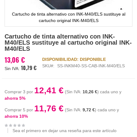
Cartucho de tinta alternativo con INK-M40/ELS sustituye al
cartucho original INK-M40/ELS
Saltar
Cartucho de tinta alternativo con INK-
al
M40/ELS sustituye al cartucho original INK-
comienzo
M40/ELS
de
la
13,06 €
DISPONIBILIDAD:
DISPONIBLE
galería
SKU
SS-INKM40-SS-CAB-INK-M40/ELS
10,79 €
de
imágenes
12,41 €
Comprar 3 por
10,26 €
cada uno y
ahorra
5
%
11,76 €
Comprar 5 por
9,72 €
cada uno y
ahorra
10
%
Sea el primero en dejar una reseña para este artículo