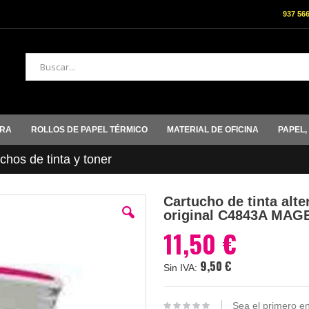
937 56
Buscar
ORA
ROLLOS DE PAPEL TÉRMICO
MATERIAL DE OFICINA
PAPEL,
hos de tinta y toner
Cartucho de tinta alt
original C4843A MAG
11,50 €
9,50 €
Sea el primero en