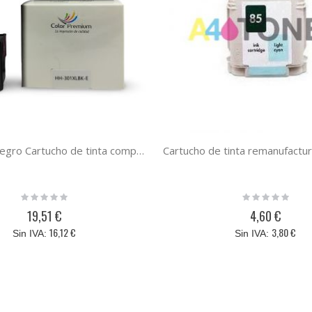
HP 301XL negro Cartucho de tinta compatible con el cartucho original hp CH561EE / CH563EE
Rating:
Rating:
0%
0%
19,51 €
4,60 €
16,12 €
3,80 €