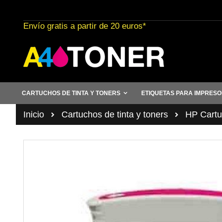
Ir
al
Envío gratis a partir de 20 euros*
contenido
CARTUCHOS DE TINTA Y TONERS
ETIQUETAS PARA IMPRES
Inicio
Cartuchos de tinta y toners
HP Cartuc
Saltar
al
final
de
la
galería
de
imágenes