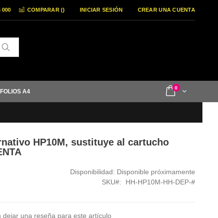
6 000
COMPARAR (
)
INICIAR SESIÓN
CREAR UNA CUENTA
Buscar
items
0
Cart
 FOLIOS A4
ernativo HP10M, sustituye al cartucho
ENTA
Disponibilidad:
Disponible próximamente
SKU
HH-HP10M-HH-DEP-#
 dejar una reseña para este artículo