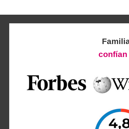
Famili
confía