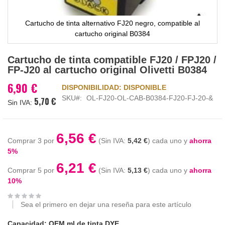
Cartucho de tinta alternativo FJ20 negro, compatible al
cartucho original B0384
Saltar
Cartucho de tinta compatible FJ20 / FPJ20 /
al
FP-J20 al cartucho original Olivetti B0384
comienzo
de
6,90 €
DISPONIBILIDAD:
DISPONIBLE
la
SKU
OL-FJ20-OL-CAB-B0384-FJ20-FJ-20-&
5,70 €
galería
de
imágenes
6,56 €
Comprar 3 por
5,42 €
cada uno y
ahorra
5
%
6,21 €
Comprar 5 por
5,13 €
cada uno y
ahorra
10
%
Sea el primero en dejar una reseña para este artículo
Capacidad: OEM ml de tinta DYE.