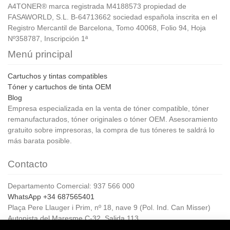
A4TONER® marca registrada M4188573 propiedad de
FASAWORLD, S.L. B-64713662 sociedad española inscrita en el
Registro Mercantil de Barcelona, Tomo 40068, Folio 94, Hoja
Nº358787, Inscripción 1ª
Menú principal
Cartuchos y tintas compatibles
Tóner y cartuchos de tinta OEM
Blog
Empresa especializada en la venta de tóner compatible, tóner
remanufacturados, tóner originales o tóner OEM. Asesoramiento
gratuito sobre impresoras, la compra de tus tóneres te saldrá lo
más barata posible.
Contacto
Departamento Comercial: 937 566 000
WhatsApp +34 687565401
Plaça Pere Llauger i Prim, nº 18, nave 9 (Pol. Ind. Can Misser)
Autopista del Maresme C-32, Salida 113
08360, Canet de Mar (Barcelona)