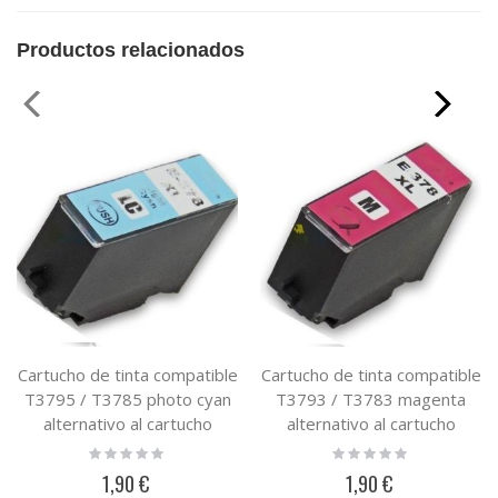
Productos relacionados
Cartucho de tinta compatible
Cartucho de tinta compatible
T3795 / T3785 photo cyan
T3793 / T3783 magenta
alternativo al cartucho
alternativo al cartucho
original epson
original epson
Rating:
Rating:
0%
0%
C13T37954010 /
C13T37934010 /
1,90 €
1,90 €
C13T37854010
C13T37834010