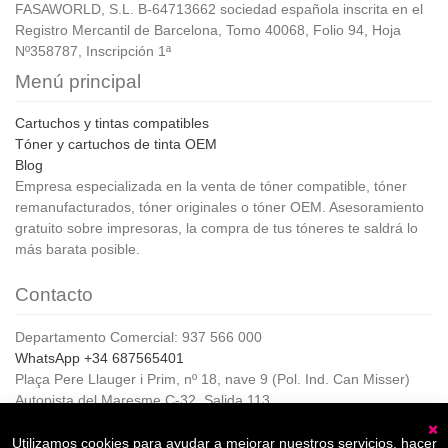
FASAWORLD, S.L. B-64713662 sociedad española inscrita en el
Registro Mercantil de Barcelona, Tomo 40068, Folio 94, Hoja
Nº358787, Inscripción 1ª
Menú principal
Cartuchos y tintas compatibles
Tóner y cartuchos de tinta OEM
Blog
Empresa especializada en la venta de tóner compatible, tóner
remanufacturados, tóner originales o tóner OEM. Asesoramiento
gratuito sobre impresoras, la compra de tus tóneres te saldrá lo
más barata posible.
Contacto
Departamento Comercial: 937 566 000
WhatsApp +34 687565401
Plaça Pere Llauger i Prim, nº 18, nave 9 (Pol. Ind. Can Misser)
Autopista del Maresme C-32, Salida 113
08360, Canet de Mar (Barcelona)
Horario de Atención al cliente:
Utilizamos cookies para ayudar a mejorar nuestros servicios, hacer