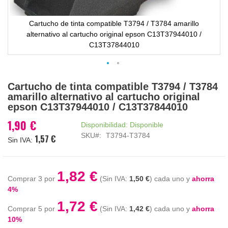
Cartucho de tinta compatible T3794 / T3784 amarillo
alternativo al cartucho original epson C13T37944010 /
C13T37844010
Saltar
Cartucho de tinta compatible T3794 / T3784
al
amarillo alternativo al cartucho original
comienzo
epson C13T37944010 / C13T37844010
de
la
1,90 €
Disponibilidad:
Disponible
galería
SKU
T3794-T3784
1,57 €
de
imágenes
1,82 €
Comprar 3 por
1,50 €
cada uno y
ahorra
4
%
1,72 €
Comprar 5 por
1,42 €
cada uno y
ahorra
10
%