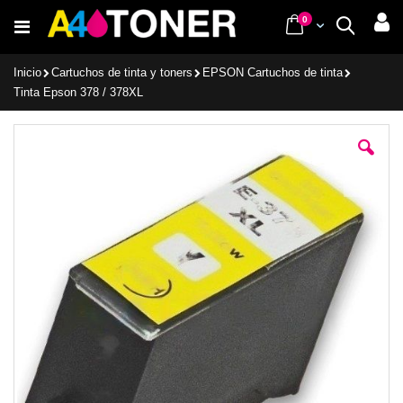
Ir
items
0
Cart
Buscar
al
contenido
Inicio
Cartuchos de tinta y toners
EPSON Cartuchos de tinta
Tinta Epson 378 / 378XL
Saltar
al
final
de
la
galería
de
imágenes