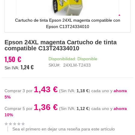
Cartucho de tinta Epson 24XL magenta compatible con
Epson C13T24334010
Saltar
Epson 24XL magenta Cartucho de tinta
al
compatible C13T24334010
comienzo
de
1,50 €
Disponibilidad:
Disponible
la
SKU
24XLM-T2433
1,24 €
galería
de
imágenes
1,43 €
Comprar 3 por
1,18 €
cada uno y
ahorra
5
%
1,36 €
Comprar 5 por
1,12 €
cada uno y
ahorra
10
%
Sea el primero en dejar una reseña para este artículo