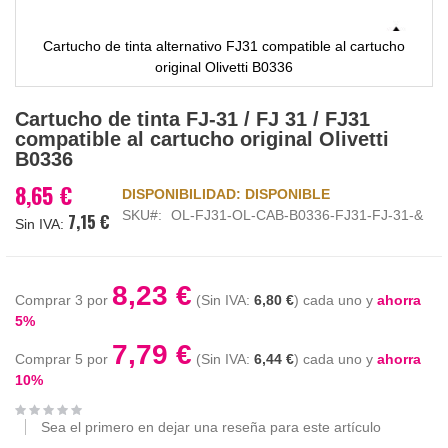
Cartucho de tinta alternativo FJ31 compatible al cartucho
original Olivetti B0336
Saltar
Cartucho de tinta FJ-31 / FJ 31 / FJ31
al
compatible al cartucho original Olivetti
comienzo
B0336
de
la
8,65 €
DISPONIBILIDAD:
DISPONIBLE
galería
SKU
OL-FJ31-OL-CAB-B0336-FJ31-FJ-31-&
7,15 €
de
imágenes
8,23 €
Comprar 3 por
6,80 €
cada uno y
ahorra
5
%
7,79 €
Comprar 5 por
6,44 €
cada uno y
ahorra
10
%
Sea el primero en dejar una reseña para este artículo