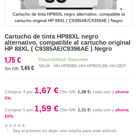
Cartucho de tinta HP88XL negro alternativo, compatible al
cartucho original HP 88XL ( C9385AE/C9396AE ) Negro
Saltar
Cartucho de tinta HP88XL negro
al
alternativo, compatible al cartucho original
comienzo
HP 88XL ( C9385AE/C9396AE ) Negro
de
la
1,75 €
Disponibilidad:
Disponible
galería
SKU
HH-HP88BK-HH-HP88XLBK-HH-DEP-
1,45 €
de
imágenes
1,67 €
Comprar 3 por
1,38 €
cada uno y
ahorra
5
%
1,59 €
Comprar 5 por
1,31 €
cada uno y
ahorra
10
%
Sea el primero en dejar una reseña para este artículo