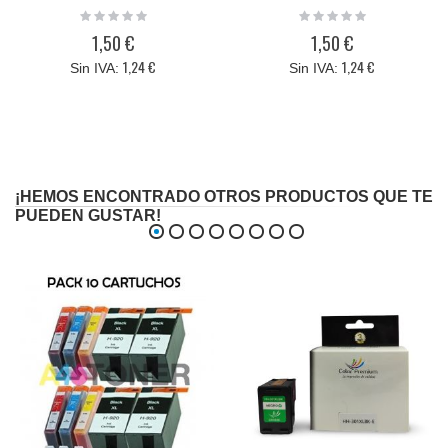
original HP 88XL ( C9388AE )
original HP 88XL ( C9387AE )
Rating:
Rating:
0%
0%
amarillo
magenta
1,50 €
1,50 €
1,24 €
1,24 €
¡HEMOS ENCONTRADO OTROS PRODUCTOS QUE TE
PUEDEN GUSTAR!