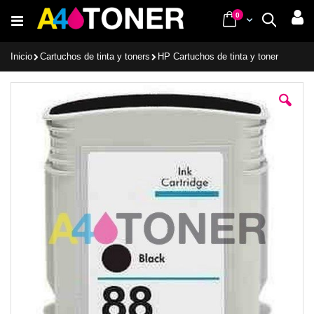
Ir
items
0
Cart
Buscar
al
contenido
Inicio
Cartuchos de tinta y toners
HP Cartuchos de tinta y toner
Saltar
al
final
de
la
galería
de
imágenes