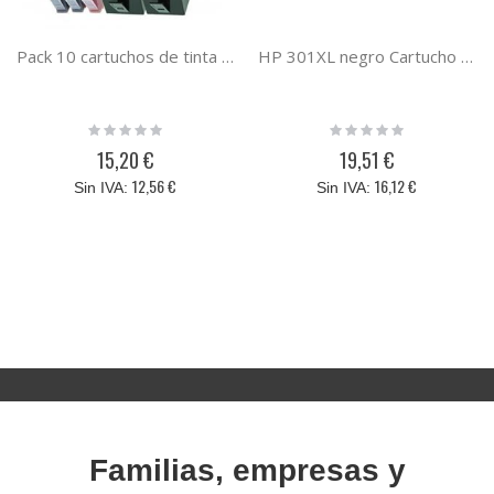
Pack 10 cartuchos de tinta HP 920XL compatibles
HP 301XL negro Cartucho de tinta compatible con el cartucho original hp CH561EE / CH563EE
Rating:
Rating:
0%
0%
15,20 €
19,51 €
12,56 €
16,12 €
Familias, empresas y