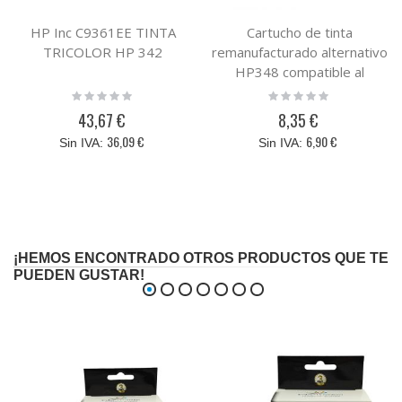
HP Inc C9361EE TINTA
Cartucho de tinta
TRICOLOR HP 342
remanufacturado alternativo
HP348 compatible al
cartucho original HP
Rating:
Rating:
0%
0%
C9369EE ( Nº348 )
43,67 €
8,35 €
36,09 €
6,90 €
¡HEMOS ENCONTRADO OTROS PRODUCTOS QUE TE
PUEDEN GUSTAR!