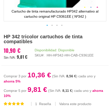
Cartucho de tinta remanufacturado HP342 alternativo al
cartucho original HP C9361EE ( Nº342 )
Saltar
HP 342 tricolor cartuchos de tinta
al
compatibles
comienzo
de
10,90 €
Disponibilidad:
Disponible
la
SKU
HH-HP342-HH-CAB-C9361EE
9,01 €
galería
de
imágenes
10,36 €
Comprar 3 por
8,56 €
cada uno y
ahorra
5
%
9,81 €
Comprar 5 por
8,11 €
cada uno y
ahorra
10
%
1
Reseña
Valora este producto
Valoración:
100
100
% of