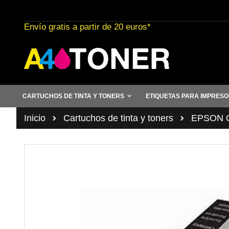
Ir
al
Envío gratis a partir de 20 euros*
contenido
CARTUCHOS DE TINTA Y TONERS
ETIQUETAS PARA IMPRES
Inicio
Cartuchos de tinta y toners
EPSON Ca
Saltar
al
final
de
la
galería
de
imágenes