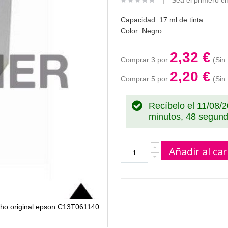
Sea el primero en
Capacidad: 17 ml de tinta.
Color: Negro
2,32 €
Comprar 3 por
2,20 €
Comprar 5 por
Recíbelo el 11/08/
minutos, 48 segun
Añadir al car
ucho original epson C13T061140