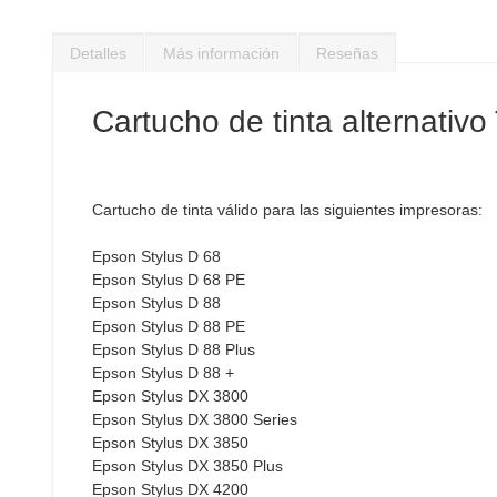
Saltar
al
Detalles
Más información
Reseñas
comienzo
de
la
Cartucho de tinta alternativ
galería
de
imágenes
Cartucho de tinta válido para las siguientes impresoras:
Epson Stylus D 68
Epson Stylus D 68 PE
Epson Stylus D 88
Epson Stylus D 88 PE
Epson Stylus D 88 Plus
Epson Stylus D 88 +
Epson Stylus DX 3800
Epson Stylus DX 3800 Series
Epson Stylus DX 3850
Epson Stylus DX 3850 Plus
Epson Stylus DX 4200