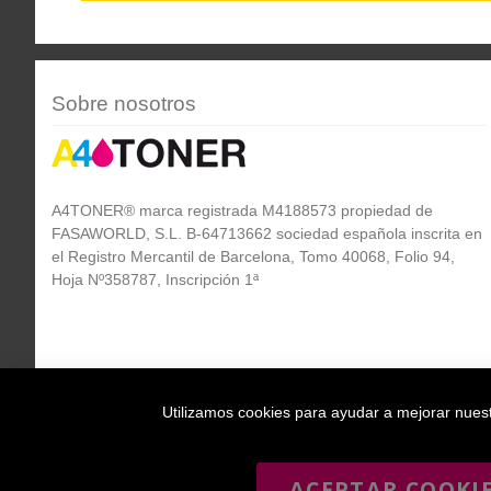
Sobre nosotros
A4TONER® marca registrada M4188573 propiedad de
FASAWORLD, S.L. B-64713662 sociedad española inscrita en
el Registro Mercantil de Barcelona, Tomo 40068, Folio 94,
Hoja Nº358787, Inscripción 1ª
Utilizamos cookies para ayudar a mejorar nuestr
ACEPTAR COOKI