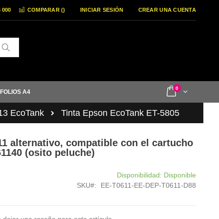
6 000
COMPARAR (
)
INICIAR SESIÓN
CREAR UNA CUENTA
Buscar
items
0
Cart
 FOLIOS A4
13 EcoTank
Tinta Epson EcoTank ET-5805
11 alternativo, compatible con el cartucho
1140 (osito peluche)
Disponibilidad:
Disponible
SKU
EE-T0611-EE-DEP-T0611-D88