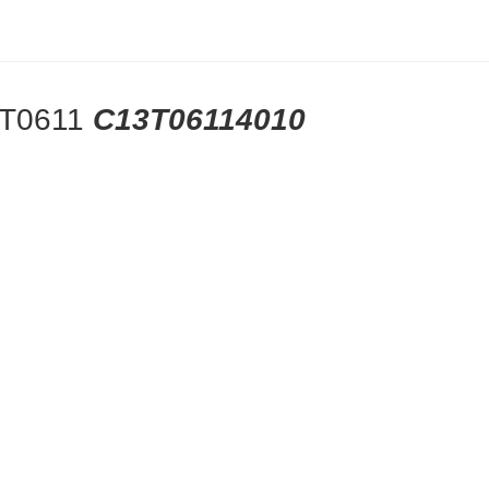
o T0611
C13T06114010