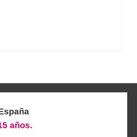
 España
15 años.