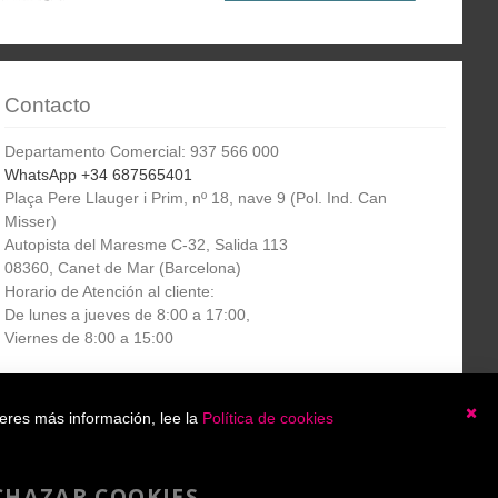
Contacto
Departamento Comercial: 937 566 000
WhatsApp +34 687565401
Plaça Pere Llauger i Prim, nº 18, nave 9 (Pol. Ind. Can
Misser)
Autopista del Maresme C-32, Salida 113
08360, Canet de Mar (Barcelona)
Horario de Atención al cliente:
De lunes a jueves de 8:00 a 17:00,
Viernes de 8:00 a 15:00
Boletín
etín informativo
Suscribirse
ieres más información, lee la
Política de cookies
informativo
Ce
He leído y acepto la
política de privacidad
CHAZAR COOKIES