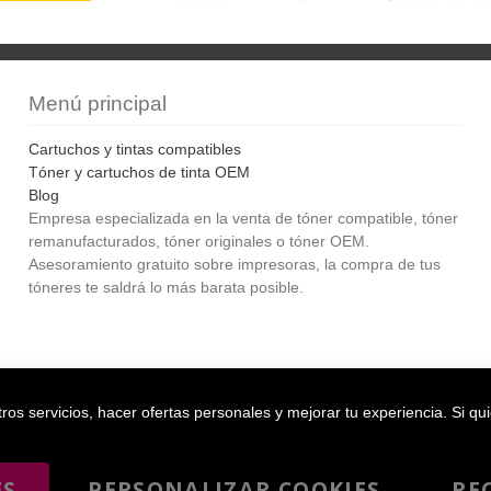
Menú principal
Cartuchos y tintas compatibles
Tóner y cartuchos de tinta OEM
Blog
Empresa especializada en la venta de tóner compatible, tóner
remanufacturados, tóner originales o tóner OEM.
Asesoramiento gratuito sobre impresoras, la compra de tus
tóneres te saldrá lo más barata posible.
Bol
os servicios, hacer ofertas personales y mejorar tu experiencia. Si qu
ES
PERSONALIZAR COOKIES
RE