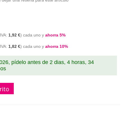
 dejar una reseña para este artículo
1,92 €
cada uno y
ahorra
5
%
1,82 €
cada uno y
ahorra
10
%
2026, pídelo antes de
2 dias, 4 horas, 34
dos
rito