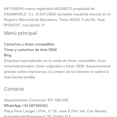
A4TONER® marca registrada M4188573 propiedad de
FASAWORLD, S.L. B-64713662 sociedad española inscrita en el
Registro Mercantil de Barcelona, Tomo 40068, Folio 94, Hoja
Nº358787, Inscripción 1ª
Menú principal
Cartuchos y tintas compatibles
Tóner y cartuchos de tinta OEM
Blog
Empresa especializada en la venta de tóner compatible, tóner
remanufacturados, tóner originales o tóner OEM. Asesoramiento
gratuito sobre impresoras, la compra de tus tóneres te saldrá lo
más barata posible.
Contacto
Departamento Comercial: 937 566 000
WhatsApp +34 687565401
Plaça Pere Llauger i Prim, nº 18, nave 9 (Pol. Ind. Can Misser)
Autopista del Maresme C-32, Salida 113