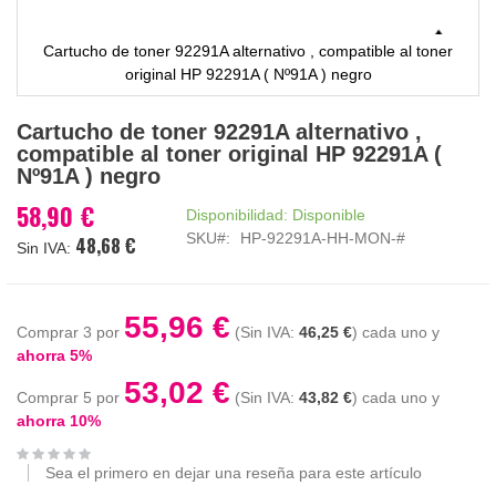
Cartucho de toner 92291A alternativo , compatible al toner
original HP 92291A ( Nº91A ) negro
Saltar
Cartucho de toner 92291A alternativo ,
al
compatible al toner original HP 92291A (
comienzo
Nº91A ) negro
de
la
58,90 €
Disponibilidad:
Disponible
galería
SKU
HP-92291A-HH-MON-#
48,68 €
de
imágenes
55,96 €
Comprar 3 por
46,25 €
cada uno y
ahorra
5
%
53,02 €
Comprar 5 por
43,82 €
cada uno y
ahorra
10
%
Sea el primero en dejar una reseña para este artículo