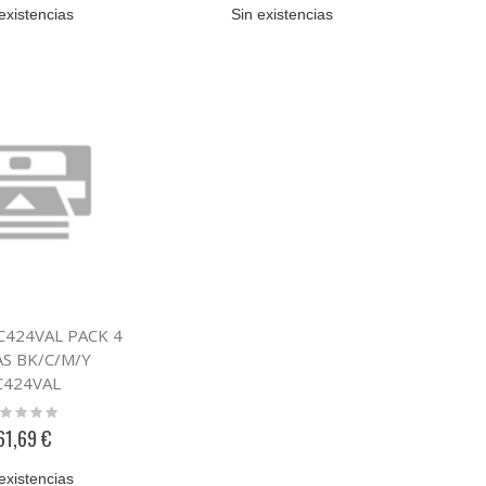
existencias
Sin existencias
LC424VAL PACK 4
AS BK/C/M/Y
C424VAL
ting:
%
61,69 €
existencias