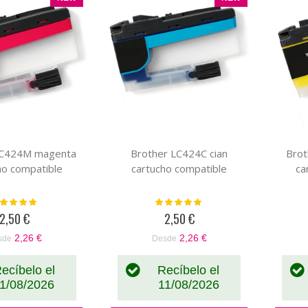
LC424M magenta
Brother LC424C cian
Brot
ho compatible
cartucho compatible
ca
loración:
Valoración:
100%
100%
2,50 €
2,50 €
2,26 €
2,26 €
sde
Desde
ecíbelo el
Recíbelo el
1/08/2026
11/08/2026