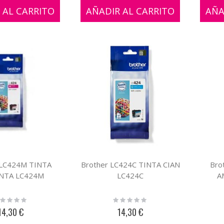
 AL CARRITO
AÑADIR AL CARRITO
AÑA
 LC424M TINTA
Brother LC424C TINTA CIAN
Bro
NTA LC424M
LC424C
A
ting:
Rating:
%
0%
14,30 €
14,30 €