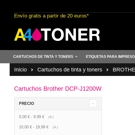
Ir
al
Envío gratis a partir de 20 euros*
contenido
CARTUCHOS DE TINTA Y TONERS
ETIQUETAS PARA IMPRES
Inicio
Cartuchos de tinta y toners
BROTHER 
Cartuchos Brother DCP-J1200W
PRECIO
0,00 €
-
9,99 €
artículo
4
10,00 €
-
19,99 €
artículo
4