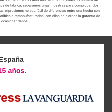
 o superior a los cartuchos de tinta originales. El numero de
oductos de fabrica, separamos unas muestras para comprobar dos
 las impresiones no sea fácil de diferencias entre una hecha con
tibles o remanufacturados, con ellos no pierdes la garantía de
e ocasionar daños.
 España
15 años.