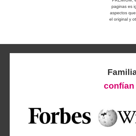
PREMIUM, est
paginas es i
aspectos que 
el original y 
Famili
confía