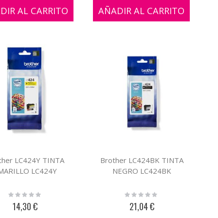
DIR AL CARRITO
AÑADIR AL CARRITO
ther LC424Y TINTA
Brother LC424BK TINTA
MARILLO LC424Y
NEGRO LC424BK
Rating:
Rating:
0%
0%
14,30 €
21,04 €