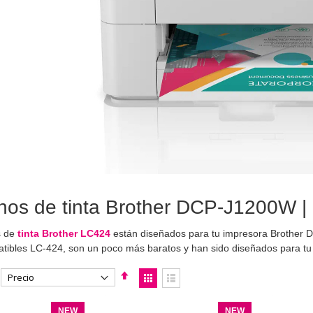
hos de tinta Brother DCP-J1200W | 
s de
tinta Brother LC424
están diseñados para tu impresora Brother
ibles LC-424, son un poco más baratos y han sido diseñados para t
Fijar
Ver
Dirección
como
Parrilla
Lista
Descendente
NEW
NEW