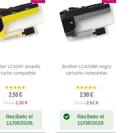
her LC424Y amarillo
Brother LC424BK negro
rtucho compatible
cartucho compatible
Valoración:
Valoración:
100%
100%
2,50 €
2,90 €
2,26 €
2,61 €
Desde
Desde
Recíbelo el
Recíbelo el
11/08/2026
11/08/2026