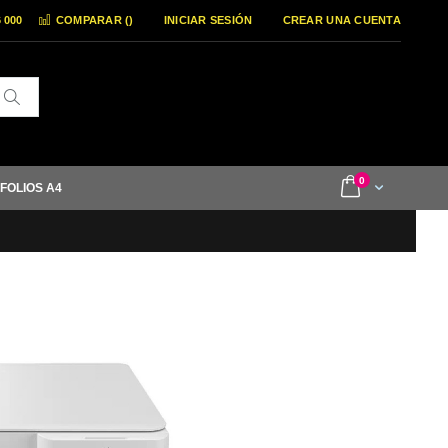
6 000
COMPARAR (
)
INICIAR SESIÓN
CREAR UNA CUENTA
Buscar
items
0
Cart
 FOLIOS A4