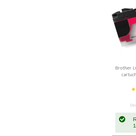
Brother 
cartuc
Va
De
R
1