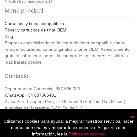
Nº358787, Inscripción 1ª
Menú principal
Cartuchos y tintas compatibles
Tóner y cartuchos de tinta OEM
Blog
Empresa especializada en la venta de tóner compatible, tóner
remanufacturados, tóner originales o tóner OEM. Asesoramiento
gratuito sobre impresoras, la compra de tus tóneres te saldrá lo
más barata posible.
Contacto
Departamento Comercial: 937 566 000
WhatsApp +34 687565401
Plaça Pere Llauger i Prim, nº 18, nave 9 (Pol. Ind. Can Misser)
Autopista del Maresme C-32, Salida 113
08360, Canet de Mar (Barcelona)
Horario de Atención al cliente:
Utilizamos cookies para ayudar a mejorar nuestros servicios, hacer
C
De lunes a jueves de 8:00 a 17:00,
ofertas personales y mejorar tu experiencia. Si quieres más
Viernes de 8:00 a 15:00
información, lee la
Política de cookies