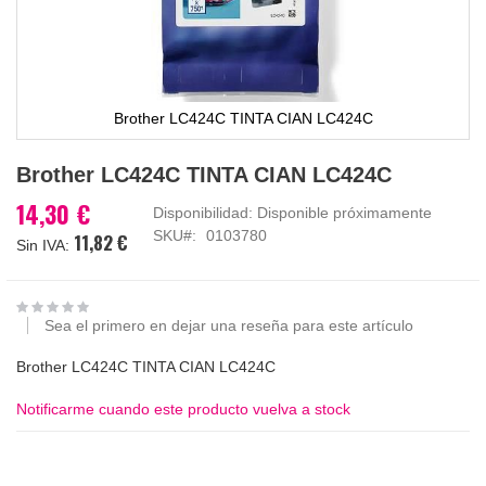
Brother LC424C TINTA CIAN LC424C
Saltar
Brother LC424C TINTA CIAN LC424C
al
comienzo
14,30 €
Disponibilidad:
Disponible próximamente
de
SKU
0103780
11,82 €
la
galería
de
imágenes
Sea el primero en dejar una reseña para este artículo
Brother LC424C TINTA CIAN LC424C
Notificarme cuando este producto vuelva a stock