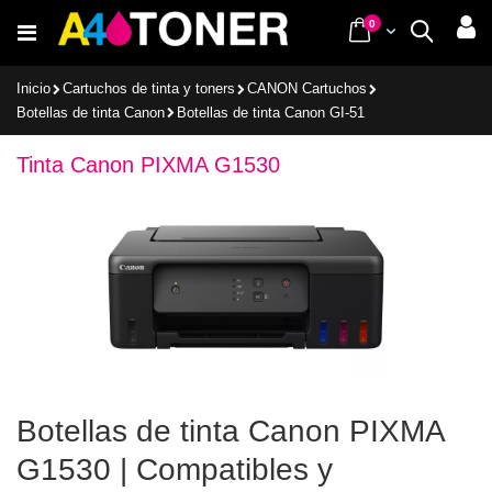
Ir
items
0
Cart
Buscar
al
contenido
Inicio
Cartuchos de tinta y toners
CANON Cartuchos
Botellas de tinta Canon
Botellas de tinta Canon GI-51
Tinta Canon PIXMA G1530
Botellas de tinta Canon PIXMA
G1530 | Compatibles y