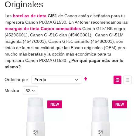
Originales
Las
botellas de tinta
GI51
de Canon están diseñadas para tu
impresora Canon PIXMA G1530. En A4toner recomendamos las
recargas de tinta Canon compatibles
Canon GI-51BK negra
(4529C001), Canon GI-51C cian (4546C001), Canon GI-51M
magenta (4547C001), Canon GI-51 amarillo (4548C001), son
tintas de la misma calidad que las Epson originales (OEM) pero
mucho más baratas y la opción más económica para tu
impresora Canon PIXMA G1530.
¿Por qué pagar más por lo
mismo?
Fijar
Ver
Ordenar por
Dirección
como
Parrilla
List
Mostrar
Descendente
NEW
NEW