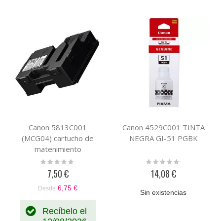
Canon 5813C001
Canon 4529C001 TINTA
(MCG04) cartucho de
NEGRA GI-51 PGBK
matenimiento
compatible
Rating:
Rating:
0%
0%
7,50 €
14,08 €
6,75 €
Desde
Sin existencias
Recíbelo el