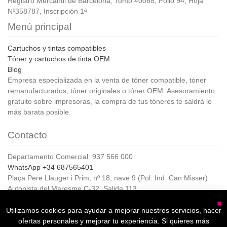
Registro Mercantil de Barcelona, Tomo 40068, Folio 94, Hoja
Nº358787, Inscripción 1ª
Menú principal
Cartuchos y tintas compatibles
Tóner y cartuchos de tinta OEM
Blog
Empresa especializada en la venta de tóner compatible, tóner
remanufacturados, tóner originales o tóner OEM. Asesoramiento
gratuito sobre impresoras, la compra de tus tóneres te saldrá lo
más barata posible.
Contacto
Departamento Comercial: 937 566 000
WhatsApp +34 687565401
Plaça Pere Llauger i Prim, nº 18, nave 9 (Pol. Ind. Can Misser)
Autopista del Maresme C-32, Salida 113
08360, Canet de Mar (Barcelona)
Horario de Atención al cliente:
Utilizamos cookies para ayudar a mejorar nuestros servicios, hacer
C
De lunes a jueves de 8:00 a 17:00,
ofertas personales y mejorar tu experiencia. Si quieres más