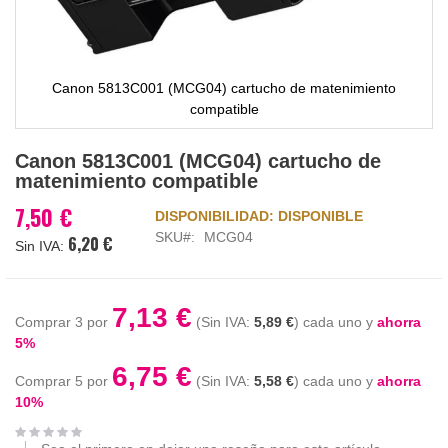
Canon 5813C001 (MCG04) cartucho de matenimiento
compatible
Saltar
Canon 5813C001 (MCG04) cartucho de
al
matenimiento compatible
comienzo
de
7,50 €
DISPONIBILIDAD:
DISPONIBLE
la
SKU
MCG04
6,20 €
galería
de
imágenes
7,13 €
Comprar 3 por
5,89 €
cada uno y
ahorra
5
%
6,75 €
Comprar 5 por
5,58 €
cada uno y
ahorra
10
%