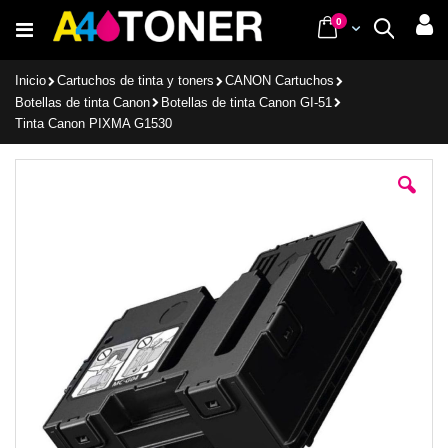
Ir
items
0
Cart
Buscar
al
contenido
Inicio
Cartuchos de tinta y toners
CANON Cartuchos
Botellas de tinta Canon
Botellas de tinta Canon GI-51
Tinta Canon PIXMA G1530
Saltar
al
final
de
la
galería
de
imágenes