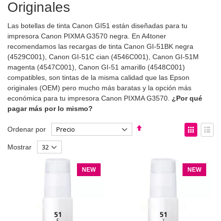
Originales
Las botellas de tinta Canon GI51 están diseñadas para tu
impresora Canon PIXMA G3570 negra. En A4toner
recomendamos las recargas de tinta Canon GI-51BK negra
(4529C001), Canon GI-51C cian (4546C001), Canon GI-51M
magenta (4547C001), Canon GI-51 amarillo (4548C001)
compatibles, son tintas de la misma calidad que las Epson
originales (OEM) pero mucho más baratas y la opción más
económica para tu impresora Canon PIXMA G3570.
¿Por qué
pagar más por lo mismo?
Fijar
Ver
Ordenar por
Dirección
como
Parrilla
List
Mostrar
Descendente
NEW
NEW