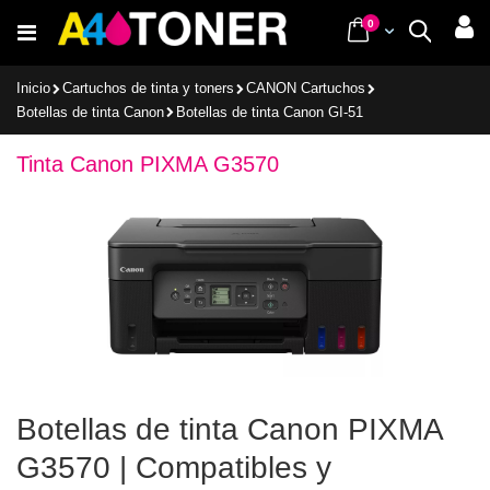
Ir
items
0
Cart
Buscar
al
contenido
Inicio
Cartuchos de tinta y toners
CANON Cartuchos
Botellas de tinta Canon
Botellas de tinta Canon GI-51
Tinta Canon PIXMA G3570
Botellas de tinta Canon PIXMA
G3570 | Compatibles y