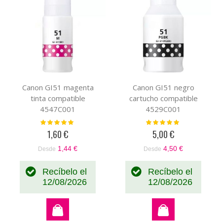
Comprar
por
Canon GI51 magenta
Canon GI51 negro
tinta compatible
cartucho compatible
4547C001
4529C001
Valoración:
Valoración:
100%
100%
1,60 €
5,00 €
1,44 €
4,50 €
Desde
Desde
Recíbelo el
Recíbelo el
12/08/2026
12/08/2026