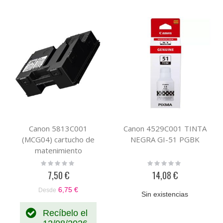
Canon 5813C001
Canon 4529C001 TINTA
(MCG04) cartucho de
NEGRA GI-51 PGBK
matenimiento
compatible
Rating:
Rating:
0%
0%
7,50 €
14,08 €
6,75 €
Desde
Sin existencias
Recíbelo el