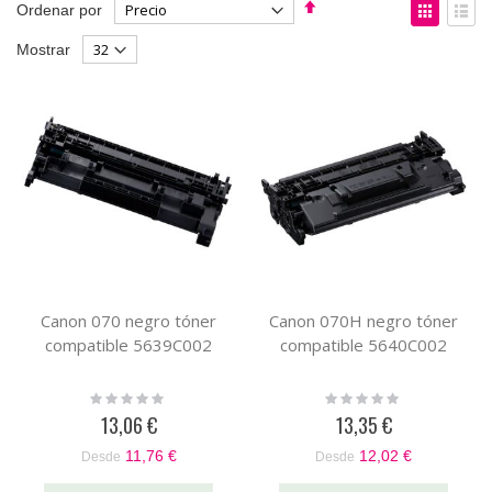
Fijar
Ver
Ordenar por
Dirección
como
Parrilla
List
Mostrar
Descendente
Canon 070 negro tóner
Canon 070H negro tóner
compatible 5639C002
compatible 5640C002
Rating:
Rating:
0%
0%
13,06 €
13,35 €
11,76 €
12,02 €
Desde
Desde