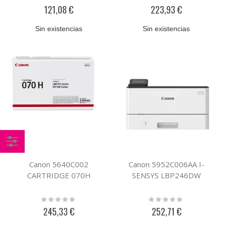
0%
0%
121,08 €
223,93 €
Sin existencias
Sin existencias
Comprar
Canon 5640C002
Canon 5952C006AA I-
por
CARTRIDGE 070H
SENSYS LBP246DW
Rating:
Rating:
0%
0%
245,33 €
252,71 €