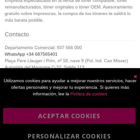
Empresa especializada en la venta de tóner compatible, tóner
remanufacturados, tóner originales o tóner OEM. Asesoramiento
gratuito sobre impresoras, la compra de tus tóneres te saldrá lo
más barata posible.
Contacto
Departamento Comercial: 937 566 000
WhatsApp +34 687565401
Plaça Pere Llauger i Prim, nº 18, nave 9 (Pol. Ind. Can Misser)
Autopista del Maresme C-32, Salida 113
08360, Canet de Mar (Barcelona)
Horario de Atención al cliente:
Utilizamos cookies para ayudar a mejorar nuestros servicios, hacer
C
De lunes a jueves de 8:00 a 17:00,
ofertas personales y mejorar tu experiencia. Si quieres más
Viernes de 8:00 a 15:00
información, lee la
Política de cookies
ACEPTAR COOKIES
Boletín
Suscribirse
informativo
PERSONALIZAR COOKIES
He leído y acepto la
política de privacidad