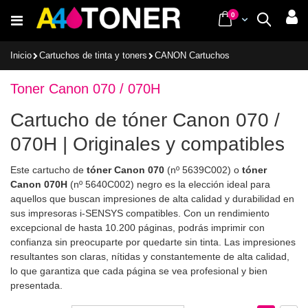
Ir
items
0
Cart
Buscar
al
contenido
Inicio
Cartuchos de tinta y toners
CANON Cartuchos
Toner Canon 070 / 070H
Cartucho de tóner Canon 070 /
070H | Originales y compatibles
Este cartucho de
tóner
Canon 070
(nº 5639C002) o
tóner
Canon 070H
(nº 5640C002) negro es la elección ideal para
aquellos que buscan impresiones de alta calidad y durabilidad en
sus impresoras i-SENSYS compatibles. Con un rendimiento
excepcional de hasta 10.200 páginas, podrás imprimir con
confianza sin preocuparte por quedarte sin tinta. Las impresiones
resultantes son claras, nítidas y constantemente de alta calidad,
lo que garantiza que cada página se vea profesional y bien
presentada.