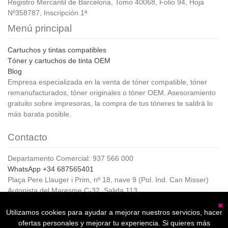
Registro Mercantil de Barcelona, Tomo 40068, Folio 94, Hoja
Nº358787, Inscripción 1ª
Menú principal
Cartuchos y tintas compatibles
Tóner y cartuchos de tinta OEM
Blog
Empresa especializada en la venta de tóner compatible, tóner
remanufacturados, tóner originales o tóner OEM. Asesoramiento
gratuito sobre impresoras, la compra de tus tóneres te saldrá lo
más barata posible.
Contacto
Departamento Comercial: 937 566 000
WhatsApp +34 687565401
Plaça Pere Llauger i Prim, nº 18, nave 9 (Pol. Ind. Can Misser)
Autopista del Maresme C-32, Salida 113
08360, Canet de Mar (Barcelona)
Horario de Atención al cliente:
Utilizamos cookies para ayudar a mejorar nuestros servicios, hacer
C
De lunes a jueves de 8:00 a 17:00,
ofertas personales y mejorar tu experiencia. Si quieres más