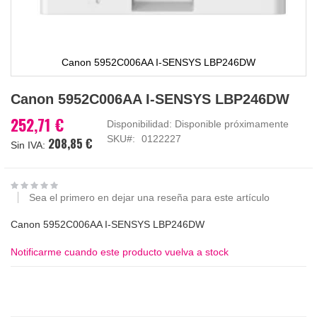
Canon 5952C006AA I-SENSYS LBP246DW
Saltar
Canon 5952C006AA I-SENSYS LBP246DW
al
comienzo
252,71 €
Disponibilidad:
Disponible próximamente
de
SKU
0122227
208,85 €
la
galería
de
imágenes
Sea el primero en dejar una reseña para este artículo
Canon 5952C006AA I-SENSYS LBP246DW
Notificarme cuando este producto vuelva a stock