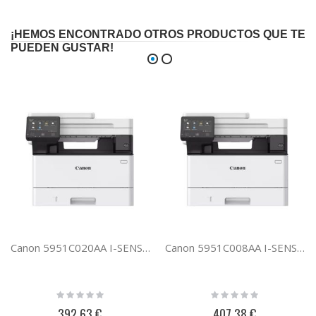
¡HEMOS ENCONTRADO OTROS PRODUCTOS QUE TE
PUEDEN GUSTAR!
Canon 5951C020AA I-SENSYS MF461DW
Canon 5951C008AA I-SENSYS MF463DW
Rating:
Rating:
0%
0%
392,63 €
407,38 €